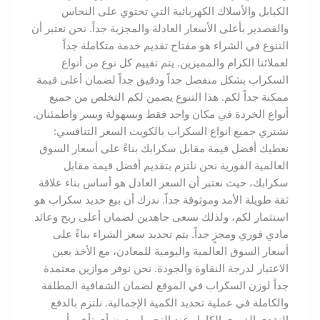
الكيابل والأسلاك الكهربائية التي تحتوي على النحاس
والقصدير بأعلى الأسعار العادلة والمجزية جداً. نحن نعتبر أن
التنوع في الشراء هو مفتاح تقديم خدمة متكاملة جداً
لعملائنا الكرام والمميزين. يتم تقييم كل نوع من أنواع
السكراب بشكل منفصل جداً ودقيق جداً لضمان أعلى قيمة
ممكنة جداً لكم. هذا التنوع يضمن لكم التخلص من جميع
أنواع الخردة في مكان واحد فقط وبسهولة ويسر واطمئنان.
نشتري جميع انواع السكراب بالكويت السعر التنافسي:
نعطيك أفضل قيمة مقابل سكرابك بناءً على أسعار السوق
العالمية الفورية نحن نلتزم بتقديم أفضل قيمة مقابل
سكرابك، حيث نعتبر أن السعر العادل هو أساس بناء علاقة
ثقة طويلة الأمد وموثوقة جداً. ندرك أن بيع حديد سكراب هو
استثمار لكم، ولذلك نسعى جاهدين لضمان أعلى ربح وعائد
مادي فوري ومجزٍ جداً. يتم تحديد سعر الشراء بناءً على
أسعار السوق العالمية واليومية للمعادن، مع الأخذ بعين
الاعتبار لدرجة النقاوة والجودة. نحن نوفر موازين معتمدة
جداً لوزن السكراب في الموقع لضمان الشفافية المطلقة
والكاملة في عملية تحديد الكمية الإجمالية. نلتزم بالدفع
النقدي الفوري الكامل عند التحميل، دون أي تأخير أو