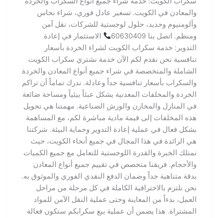
سكراب الكويت: خدمة شراء جميع أنواع السكراب والخردة
والمعادن في الكويت. تسعير عادل فوري، شراء نحاس
وألومنيوم وحديد، حلول لوجستية للشركات، نقل آمن
ومنظم. اتصل بنا 60630409
الاستثمار في إعادة
التدوير: خدمة سكراب الكويت لشراء الخردة بأسعار
تنافسية نحن نقدم لكم الآن خدمة نشتري سكراب الكويت
الشاملة والمتخصصة في شراء جميع أنواع المعادن والخردة
والسكراب بأسعار تنافسية جداً وعادلة. ندرك تماماً أن تراكم
الخردة والمخلفات المعدنية يشكل عبئاً بيئياً ومساحة ضائعة
في المنازل والمخازن والورش الصناعية. مهمتنا هي تحويل
هذه المخلفات إلى قيمة مادية مباشرة لكم، مع المساهمة
بشكل فعال في عملية إعادة التدوير وحماية البيئة. شركتنا
هي الرائدة في هذا المجال في جميع أنحاء الكويت، حيث
نمتلك الخبرة والقدرة اللوجستية للتعامل مع جميع الكميات
والأحجام. فريقنا متخصص في تقييم جميع أنواع المعادن
بدقة متناهية جداً وضمان الدفع النقدي الفوري والموثوق به.
نحن نلتزم بالاحترافية الكاملة في كل مرحلة من مراحل
العمل، بدءاً من المعاينة وحتى عملية النقل الآمن للمواد
المشتراة. هذا يضمن أن عملية بيع سكرابكم ستكون فعالة