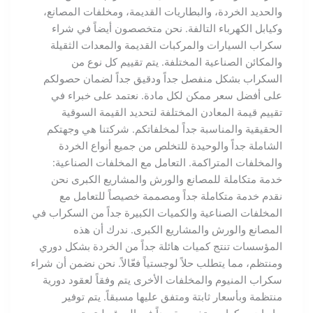
والحديد الخردة، والبطاريات القديمة، ومخلفات المصانع،
وكيابل الكهرباء التالفة. نحن متخصصون أيضاً في شراء
سكراب السيارات والمركبات القديمة والمعدات الثقيلة
والمكائن الصناعية المختلفة. يتم تقييم كل نوع من
السكراب بشكل منفصل جداً ودقيق جداً لضمان حصولكم
على أفضل سعر ممكن لكل مادة. نعتمد على خبراء في
تقييم قيمة المعادن المختلفة لتحديد القيمة السوقية
الحقيقية والمناسبة جداً لمخلفاتكم. شركتنا هي وجهتكم
الشاملة جداً والوحيدة للتخلص من جميع أنواع الخردة
والمخلفات المتراكمة. التعامل مع المخلفات الصناعية:
خدمة متكاملة للمصانع والورش والمشاريع الكبرى نحن
نقدم خدمة متكاملة جداً ومصممة خصيصاً للتعامل مع
المخلفات الصناعية والكميات الكبيرة جداً من السكراب في
المصانع والورش والمشاريع الكبرى. ندرك أن هذه
المؤسسات تنتج كميات هائلة جداً من الخردة بشكل دوري
ومنتظم، مما يتطلب حلاً لوجستياً فعّالاً. نحن نضمن أن شراء
سكراب المنيوم والمخلفات الأخرى يتم وفقاً لعقود دورية
منتظمة وبأسعار ثابتة ومتفق عليها مسبقاً. يتم توفير