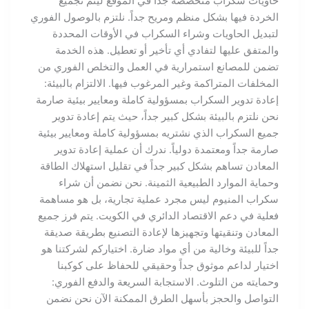
حاويات سكراب متخصصة جداً في الموقع ليتم تجميع
الخردة فيها بشكل منظم ومريح جداً. نلتزم بالوصول الفوري
لتبديل الحاويات وشراء السكراب في الأوقات المحددة
والمتفق عليها لتفادي أي تأخير أو تعطيل. هذه الخدمة
تضمن للمصانع استمرارية في العمل والتخلص الفوري من
المخلفات المتراكمة وغير المرغوب فيها. الالتزام بالبيئة:
إعادة تدوير السكراب بمسؤولية كاملة ومعايير بيئية صارمة
نحن نلتزم بالبيئة بشكل كبير جداً، حيث يتم إعادة تدوير
جميع السكراب الذي نشتريه بمسؤولية كاملة ومعايير بيئية
صارمة جداً ومعتمدة دولياً. ندرك أن عملية إعادة تدوير
المعادن تساهم بشكل كبير جداً في تقليل استهلاك الطاقة
وحماية الموارد الطبيعية الثمينة. نحن نضمن أن شراء
سكراب المنيوم ليس مجرد عملية تجارية، بل هو مساهمة
فعلية في دعم الاقتصاد الدائري في الكويت. يتم فرز جميع
المعادن وتنقيتها وتجهيزها لإعادة التصنيع بطريقة صديقة
جداً للبيئة وخالية من أي مواد ضارة. اختياركم لشركتنا هو
اختيار لداعم موثوق جداً وحقيقي للحفاظ على كوكبنا
وحمايته من التلوث. الاستجابة السريعة والدفع الفوري:
التواصل والحجز بأسهل الطرق الممكنة الآن نحن نضمن