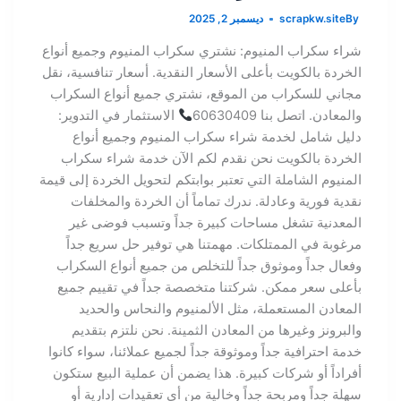
By
scrapkw.site
ديسمبر 2, 2025
شراء سكراب المنيوم: نشتري سكراب المنيوم وجميع أنواع
الخردة بالكويت بأعلى الأسعار النقدية. أسعار تنافسية، نقل
مجاني للسكراب من الموقع، نشتري جميع أنواع السكراب
والمعادن. اتصل بنا 60630409
الاستثمار في التدوير:
دليل شامل لخدمة شراء سكراب المنيوم وجميع أنواع
الخردة بالكويت نحن نقدم لكم الآن خدمة شراء سكراب
المنيوم الشاملة التي تعتبر بوابتكم لتحويل الخردة إلى قيمة
نقدية فورية وعادلة. ندرك تماماً أن الخردة والمخلفات
المعدنية تشغل مساحات كبيرة جداً وتسبب فوضى غير
مرغوبة في الممتلكات. مهمتنا هي توفير حل سريع جداً
وفعال جداً وموثوق جداً للتخلص من جميع أنواع السكراب
بأعلى سعر ممكن. شركتنا متخصصة جداً في تقييم جميع
المعادن المستعملة، مثل الألمنيوم والنحاس والحديد
والبرونز وغيرها من المعادن الثمينة. نحن نلتزم بتقديم
خدمة احترافية جداً وموثوقة جداً لجميع عملائنا، سواء كانوا
أفراداً أو شركات كبيرة. هذا يضمن أن عملية البيع ستكون
سهلة جداً ومربحة جداً وخالية من أي تعقيدات إدارية أو