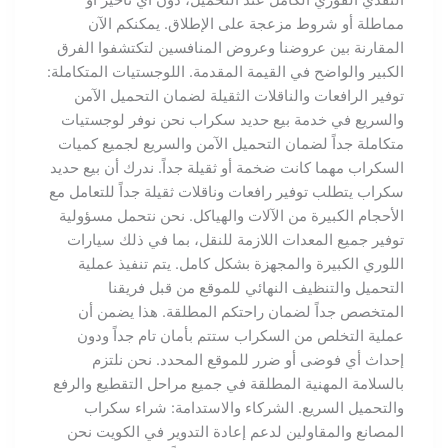
مماطلة أو شروط مزعجة على الإطلاق. يمكنكم الآن
المقارنة بين عروضنا وعروض المنافسين لتكتشفوا الفرق
الكبير والواضح في القيمة المقدمة. اللوجستيات المتكاملة:
توفير الرافعات والناقلات الثقيلة لضمان التحميل الآمن
والسريع في خدمة بيع حديد سكراب نحن نوفر لوجستيات
متكاملة جداً لضمان التحميل الآمن والسريع لجميع كميات
السكراب مهما كانت ضخمة أو ثقيلة جداً. ندرك أن بيع حديد
سكراب يتطلب توفير رافعات وناقلات ثقيلة جداً للتعامل مع
الأحجام الكبيرة من الآلات والهياكل. نحن نتحمل مسؤولية
توفير جميع المعدات اللازمة للنقل، بما في ذلك سيارات
اللوري الكبيرة والمجهزة بشكل كامل. يتم تنفيذ عملية
التحميل والتنظيف النهائي للموقع من قبل فريقنا
المتخصص جداً لضمان راحتكم المطلقة. هذا يضمن أن
عملية التخلص من السكراب ستتم بأمان تام جداً ودون
إحداث أي فوضى أو ضرر للموقع المحدد. نحن نلتزم
بالسلامة المهنية المطلقة في جميع مراحل التقطيع والرفع
والتحميل السريع. الشركاء والاستدامة: شراء سكراب
المصانع والمقاولين لدعم إعادة التدوير في الكويت نحن