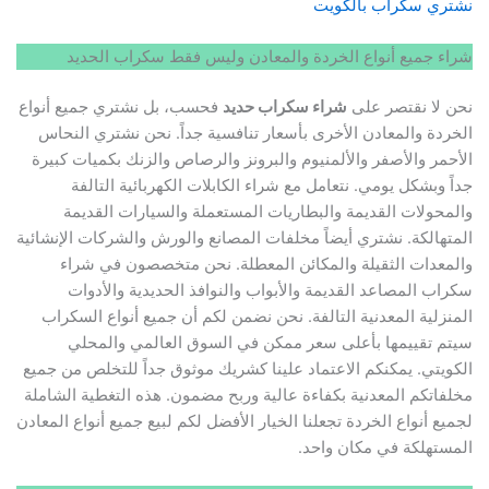
نشتري سكراب بالكويت
شراء جميع أنواع الخردة والمعادن وليس فقط سكراب الحديد
نحن لا نقتصر على
شراء سكراب حديد
فحسب، بل نشتري جميع أنواع
الخردة والمعادن الأخرى بأسعار تنافسية جداً. نحن نشتري النحاس
الأحمر والأصفر والألمنيوم والبرونز والرصاص والزنك بكميات كبيرة
جداً وبشكل يومي. نتعامل مع شراء الكابلات الكهربائية التالفة
والمحولات القديمة والبطاريات المستعملة والسيارات القديمة
المتهالكة. نشتري أيضاً مخلفات المصانع والورش والشركات الإنشائية
والمعدات الثقيلة والمكائن المعطلة. نحن متخصصون في شراء
سكراب المصاعد القديمة والأبواب والنوافذ الحديدية والأدوات
المنزلية المعدنية التالفة. نحن نضمن لكم أن جميع أنواع السكراب
سيتم تقييمها بأعلى سعر ممكن في السوق العالمي والمحلي
الكويتي. يمكنكم الاعتماد علينا كشريك موثوق جداً للتخلص من جميع
مخلفاتكم المعدنية بكفاءة عالية وربح مضمون. هذه التغطية الشاملة
لجميع أنواع الخردة تجعلنا الخيار الأفضل لكم لبيع جميع أنواع المعادن
المستهلكة في مكان واحد.