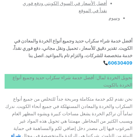
أفضل الأسعار في السوق الكويتي ودفع فوري
نقداً في الموقع
وسوم
أفضل خدمة شراء سكراب حديد وجميع أنواع الخردة والمعادن في
الكويت. تقدير دقيق للأسعار ، تحميل ونقل مجاني، دفع فوري نقداً،
خدمة متخصصة للشركات، والتزام تام بالمواعيد. اتصل بنا
60630409
تحويل الخردة لمال: أفضل خدمة شراء سكراب حديد وجميع أنواع
الخردة بالكويت
نحن نقدم لكم خدمة متكاملة ومربحة جداً للتخلص من جميع أنواع
السكراب والخردة والمعادن المستهلكة في جميع أنحاء الكويت. ندرك
تماماً أن تراكم الخردة يشغل مساحات كبيرة ويشوه المظهر العام
ويسبب الكثير من المخاطر. مهمتنا هي تحويل هذه المواد غير
المرغوب فيها إلى مصدر دخل إضافي لكم والمساهمة في حماية
البيئة من التلوث. شركتنا هي الرائدة والمتخصصة في مجال
شراء