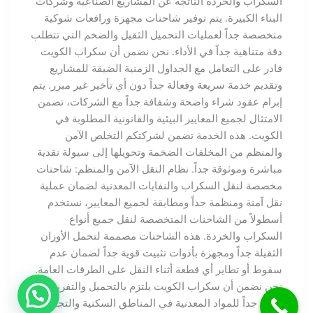
السكراب والخردة الناتجة عن المشاريع الصناعية وشركات
البناء الكبيرة. يتم توفير شاحنات مجهزة ورافعات شوكية
متخصصة جداً لعمليات التحميل الثقيل والضخم التي تتطلب
دقة متناهية جداً في الأداء. نحن نضمن أن سكراب الكويت
قادر على التعامل مع الجداول الزمنية الضيقة للمشاريع
وتقديم خدمة سريعة وفعالة جداً دون أي تأخير غير مبرر. يتم
إبرام عقود شراء واضحة وشفافة جداً مع الشركات، تضمن
الامتثال لجميع المعايير البيئية والقانونية المطلوبة في
الكويت. هذه الخدمة تضمن لشركتكم التخلص الآمن
والمنظم من المخلفات الضخمة وتحويلها إلى سيولة نقدية
مباشرة وموثوقة جداً. نظام النقل الآمن والمنظم: شاحنات
مخصصة لنقل السكراب والنفايات المعدنية لضمان عملية
نقل آمنة ومنظمة جداً ومطابقة لجميع المعايير، نستخدم
أسطولاً من الشاحنات المتخصصة لنقل جميع أنواع
السكراب والخردة. هذه الشاحنات مصممة لتحمل الأوزان
الثقيلة جداً ومجهزة بأدوات تثبيت قوية جداً لضمان عدم
سقوط أو تطاير أي قطعة أثناء النقل على الطرقات العامة.
نحن نضمن أن سكراب الكويت يلتزم بالتحميل والتفريغ
الآمن جداً للمواد المعدنية في المناطق السكنية والتجارية