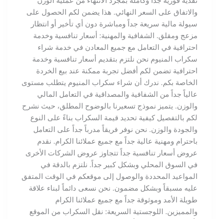
نقدية فورية جداً وكاملة بمجرد الانتهاء من عملية الوزن
والاتفاق على السعر النهائي. هذا يضمن لكم الحصول على
سيولة مالية سريعة جداً ومباشرة دون أي تأخير أو انتظار
مزعج ومقلق. الشفافية والمهنية: أسعار تنافسية وخدمة
احترافية في التعامل مع جميع المعادن في خدمة شراء
سكراب المنيوم نحن نلتزم بتقديم أسعار تنافسية وخدمة
احترافية تضمن لكم أفضل تجربة ممكنة عند بيع الخردة
الخاصة بكم. ندرك أن شراء سكراب المنيوم يتطلب مستوى
عالياً جداً من الشفافية والمصداقية في التعامل المالي
والوزن. يتميز نموذج تسعيرنا بالوضوح المطلق، حيث نشرح
لكم بالتفصيل كيفية تحديد قيمة السكراب بناءً على النوع
والجودة والوزن. نحن نوفر فريقاً مدرباً جداً على التعامل
باحترام ومهنية عالية جداً مع جميع عملائنا الكرام. نقدم
عروض أسعار تنافسية جداً تتجاوز عروض الشركات الأخرى
في السوق المحلي وبشكل كبير جداً. نلتزم بالدقة في
المواعيد المحددة والوصول إلى موقعكم في الوقت المتفق
عليه مسبقاً وبشكل مضمون. نحن نسعى دائماً لبناء علاقة
طويلة الأمد وموثوقة جداً مع جميع عملائنا الكرام
والمميزين. اللوجستية السريعة: نقل السكراب من الموقع