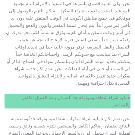
نحن نولي أهمية قصوى للسرعة في التنفيذ والالتزام التام بجميع
المواعيد المحددة لعملية شراء السكراب منكم. نلتزم بالوصول إلى
موقعكم في جميع مناطق الكويت في الوقت المتفق عليه دون أي
تأخير غير مبرر أبداً. يتم إنجاز عملية التقدير والوزن والدفع والتحميل
في أسرع وقت ممكن وبأمان تام وموثوق به تماماً لكم. نحن ندرك أن
وقتكم ثمين جداً ونسعى لتقليل فترة الإزعاج الناتجة عن عملية
التحميل والنقل السريعة. نوفر مرونة عالية جداً في تحديد أوقات
الشراء بما يتناسب مع جدولكم الزمني واحتياجاتكم الخاصة جداً.
يمكنكم تحديد موعد الشراء الذي يناسبكم سواء في الصباح الباكر أو
في المساء أو حتى في أيام العطلات. نحن نقدم لكم خدمة
شراء
سكراب حديد
تتميز بالكفاءة العالية والالتزام الدقيق بالمواعيد
المحددة بكل احترافية ومهنية.
عملية شراء شفافة وموثوقة جداً لضمان رضا العميل الكامل
والمستمر
نحن نقدم لكم عملية شراء سكراب شفافة وموثوقة جداً ومضمونة
النتائج لضمان رضاكم الكامل والمستمر. نلتزم بتقديم وثائق رسمية
لعملية الشراء تشمل الوزن والسعر الإجمالي ونوعية المعدن المباع