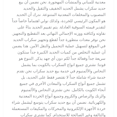
معدنية للمباني والمنشآت المهجورة. نحن نضمن أن بيع
حديد سكراب يشمل الحديد الخفيف والثقيل والحديد
المصبوب والمخلفات المعدنية المتنوعة. ندرك أن الحديد
هو المكون الرئيسي للخردة، ولذلك نولي اهتماماً خاصاً جداً
لتقدير قيمته السوقية العادلة. يتم تقييم الحديد بناءً على
نقاوته وكثافته ووزنه الإجمالي النهائي بعد التقطيع والتجهيز.
نحن نوفر معدات متطورة جداً لقطع وتجهيز سكراب الحديد
في الموقع لتسهيل عملية التحميل والنقل الآمن. هذا يضمن
أن عملية التخلص من كميات الحديد الكبيرة جداً ستكون
سريعة جداً وفعالة جداً لكم دون أي جهد يذكر. التنوع هو
قوتنا: نشتري جميع انواع السكراب بالكويت بما يشمل
النحاس والألمنيوم في خدمة بيع حديد سكراب نحن نقدم
خدمة شراء شاملة جداً لا تقتصر فقط على الحديد، بل
تشمل جميع أنواع السكراب والمعادن الأخرى في جميع
أنحاء الكويت بالكامل. نحن نشتري النحاس والألمنيوم
والزنك والرصاص والكروم وجميع أنواع الخردة المعدنية
والكهربائية. نضمن أن بيع حديد سكراب يتوسع ليشمل شراء
خردة الأجهزة الإلكترونية والمحركات والمكيفات المستعملة
والتالفة وغير الصالحة للاستخدام. كما نشتري سكراب