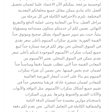
لوجستية مزعجة. يمكنكم الآن الاعتماد علينا لضمان تحصيل
أفضل عائد مادي ممكن مقابل جميع مخلفاتكم المعدنية
المختلفة. نلتزم بالاحترافية الكاملة في كل مرحلة من
مراحل العمل، بدءاً من المعاينة وحتى عملية الدفع والتفريغ
النهائي. نضمن لكم أن خدمتكم ستكون مستدامة ومسؤولة
بيئياً، حيث يتم تدوير جميع المواد بشكل صحيح وموثوق جداً.
القيمة الفورية: نشتري سكراب المنيوم بأعلى سعر نقدي
في السوق المحلي نحن نوفر لكم فرصة ممتازة جداً لبيع
جميع كميات سكراب الألمنيوم الموجودة لديكم بأعلى سعر
نقدي ممكن في السوق المحلي. يعتبر الألمنيوم من
المعادن القيمة جداً التي تتطلب تقييماً دقيقاً ومناسباً جداً
لضمان عدم بخس قيمتها. نحن نضمن أن شراء سكراب
المنيوم يتم بناءً على أحدث أسعار البورصة العالمية
للمعادن لضمان تسعيرة عادلة. فريقنا متخصص جداً في
تقييم جميع أشكال سكراب الألمنيوم، مثل النوافذ والأبواب
والأثاث القديم والجنوط وغيرها. يتم وزن السكراب
باستخدام موازين معتمدة جداً لضمان الدقة التامة
والشفافية الكاملة في التعامل المالي. نحن نقدم لكم دفعة