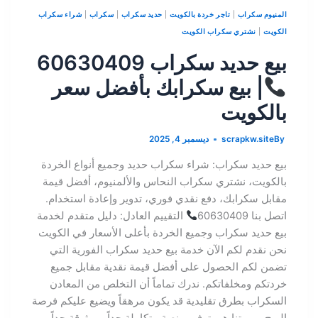
المنيوم سكراب
|
تاجر خردة بالكويت
|
حديد سكراب
|
سكراب
|
شراء سكراب
الكويت
|
نشتري سكراب الكويت
بيع حديد سكراب 60630409
| بيع سكرابك بأفضل سعر
بالكويت
By
scrapkw.site
ديسمبر 4, 2025
بيع حديد سكراب: شراء سكراب حديد وجميع أنواع الخردة
بالكويت، نشتري سكراب النحاس والألمنيوم، أفضل قيمة
مقابل سكرابك، دفع نقدي فوري، تدوير وإعادة استخدام.
اتصل بنا 60630409
التقييم العادل: دليل متقدم لخدمة
بيع حديد سكراب وجميع الخردة بأعلى الأسعار في الكويت
نحن نقدم لكم الآن خدمة بيع حديد سكراب الفورية التي
تضمن لكم الحصول على أفضل قيمة نقدية مقابل جميع
خردتكم ومخلفاتكم. ندرك تماماً أن التخلص من المعادن
السكراب بطرق تقليدية قد يكون مرهقاً ويضيع عليكم فرصة
الربح. مهمتنا هي توفير منصة متكاملة جداً وموثوقة جداً