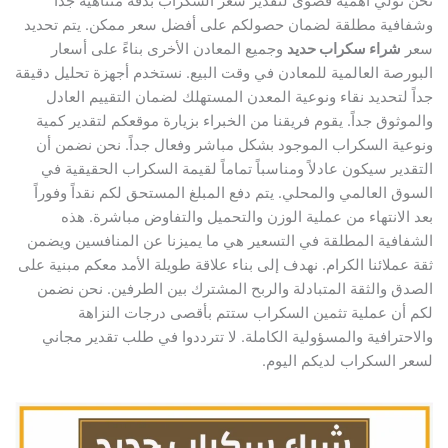
نحن نولي أهمية قصوى لتقدير سعر السكراب بدقة متناهية جداً
وشفافية مطلقة لضمان حصولكم على أفضل سعر ممكن. يتم تحديد
سعر
شراء سكراب حديد
وجميع المعادن الأخرى بناءً على أسعار
البورصة العالمية للمعادن في وقت البيع. نستخدم أجهزة تحليل دقيقة
جداً لتحديد نقاء ونوعية المعدن المستهلك لضمان التقييم العادل
والموثوق جداً. يقوم فريقنا من الخبراء بزيارة موقعكم لتقدير كمية
ونوعية السكراب الموجود بشكل مباشر وفعال جداً. نحن نضمن أن
التقدير سيكون عادلاً ومناسباً تماماً لقيمة السكراب الحقيقية في
السوق العالمي والمحلي. يتم دفع المبلغ المستحق لكم نقداً وفوراً
بعد الانتهاء من عملية الوزن والتحميل والتفاوض مباشرة. هذه
الشفافية المطلقة في التسعير هي ما يميزنا عن المنافسين ويضمن
ثقة عملائنا الكرام. نهدف إلى بناء علاقة طويلة الأمد معكم مبنية على
الصدق والثقة المتبادلة والربح المشترك بين الطرفين. نحن نضمن
لكم أن عملية تثمين السكراب ستتم بأقصى درجات النزاهة
والاحترافية والمسؤولية الكاملة. لا تترددوا في طلب تقدير مجاني
لسعر السكراب لديكم اليوم.