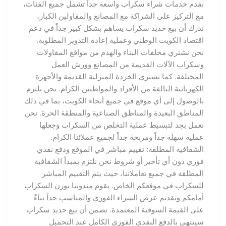
نقدم خدمات شراء سكراب واسعة جداً تشمل جميع الفئات،
مع التركيز على الشراكة مع المصانع والمقاولين الكبار.
ندرك أن بيع حديد سكراب يساهم بشكل كبير جداً في دعم
اقتصاد الكويت الوطني وعملية إعادة التدوير المطلوبة.
نحن نشتري مخلفات البناء والهدم من مواقع المقاولات
وسكراب الآلات القديمة من المصانع وورش العمل
المختلفة. كما نشتري الخردة المنزلية القديمة والأجهزة
الكهربائية التالفة من الأفراد والمواطنين الكرام. نحن نلتزم
بالوصول إلى أي موقع في جميع أنحاء الكويت، بما في ذلك
المناطق البعيدة والمناطق الصناعية والمنطقة الحرة. نحن
نعمل بجد لتبسيط عملية التخلص من السكراب وجعلها
عملية سهلة جداً ومربحة جداً لجميع عملائنا الكرام.
الشفافية المطلقة: تقييم مباشر في الموقع ودفع نقدي
فوري دون أي تأخير أو شروط نحن نلتزم بمبدأ الشفافية
المطلقة في جميع تعاملاتنا، حيث يتم التقييم المباشر
للسكراب في موقعكم الخاص. يقوم مندوبنا بوزن السكراب
أمامكم وتقديم عرض الشراء الفوري والمناسب جداً بناءً
على القيمة السوقية المعتمدة. نضمن أن بيع حديد سكراب
سينتهي بالدفع النقدي الفوري الكامل عند التحميل