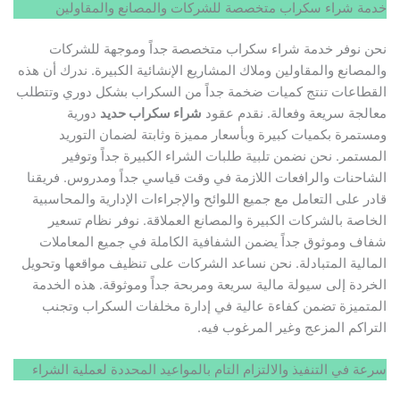
خدمة شراء سكراب متخصصة للشركات والمصانع والمقاولين
نحن نوفر خدمة شراء سكراب متخصصة جداً وموجهة للشركات
والمصانع والمقاولين وملاك المشاريع الإنشائية الكبيرة. ندرك أن هذه
القطاعات تنتج كميات ضخمة جداً من السكراب بشكل دوري وتتطلب
معالجة سريعة وفعالة. نقدم عقود
شراء سكراب حديد
دورية
ومستمرة بكميات كبيرة وبأسعار مميزة وثابتة لضمان التوريد
المستمر. نحن نضمن تلبية طلبات الشراء الكبيرة جداً وتوفير
الشاحنات والرافعات اللازمة في وقت قياسي جداً ومدروس. فريقنا
قادر على التعامل مع جميع اللوائح والإجراءات الإدارية والمحاسبية
الخاصة بالشركات الكبيرة والمصانع العملاقة. نوفر نظام تسعير
شفاف وموثوق جداً يضمن الشفافية الكاملة في جميع المعاملات
المالية المتبادلة. نحن نساعد الشركات على تنظيف مواقعها وتحويل
الخردة إلى سيولة مالية سريعة ومربحة جداً وموثوقة. هذه الخدمة
المتميزة تضمن كفاءة عالية في إدارة مخلفات السكراب وتجنب
التراكم المزعج وغير المرغوب فيه.
سرعة في التنفيذ والالتزام التام بالمواعيد المحددة لعملية الشراء