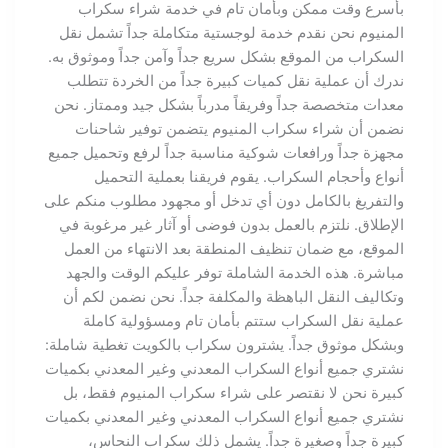
بأسرع وقت ممكن وبأمان تام في خدمة شراء سكراب
المنيوم نحن نقدم خدمة لوجستية متكاملة جداً تشمل نقل
السكراب من الموقع بشكل سريع جداً وآمن جداً وموثوق به.
ندرك أن عملية نقل كميات كبيرة جداً من الخردة تتطلب
معدات متخصصة جداً وفريقاً مدرباً بشكل جيد وممتاز. نحن
نضمن أن شراء سكراب المنيوم يتضمن توفير شاحنات
مجهزة جداً ورافعات شوكية مناسبة جداً لرفع وتحميل جميع
أنواع وأحجام السكراب. يقوم فريقنا بعملية التحميل
والتفريغ بالكامل دون أي تدخل أو مجهود مطلوب منكم على
الإطلاق. نلتزم بالعمل بدون فوضى أو آثار غير مرغوبة في
الموقع، مع ضمان تنظيف المنطقة بعد الانتهاء من العمل
مباشرة. هذه الخدمة الشاملة توفر عليكم الوقت والجهد
وتكاليف النقل الباهظة والمكلفة جداً. نحن نضمن لكم أن
عملية نقل السكراب ستتم بأمان تام ومسؤولية كاملة
وبشكل موثوق جداً. يشترون سكراب بالكويت تغطية شاملة:
نشتري جميع أنواع السكراب المعدني وغير المعدني بكميات
كبيرة نحن لا نقتصر على شراء سكراب المنيوم فقط، بل
نشتري جميع أنواع السكراب المعدني وغير المعدني بكميات
كبيرة جداً وصغيرة جداً. يشمل ذلك سكراب النحاس،