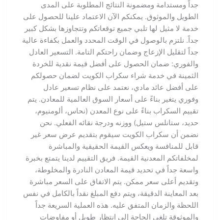
جداً ومستدامة ومضمونة النتائج المطلوبة على المدى
الطويل والموثوق. يمكنكم الآن الاعتماد علينا للحصول على
خدمة لا مثيل لها تلبي جميع توقعاتكم وتتجاوزها بشكل كبير
جداً. نلتزم بالوصول في الوقت المحدد والعمل بكفاءة عالية
جداً لتقليل الإزعاج وضمان راحتكم التامة. التسعير العادل
والفوري: ضمان الحصول على أفضل قيمة نقدية للخردة
الثمينة في خدمة شراء سكراب الكويت لضمان حصولكم
على أفضل عائد مادي، نعتمد على نظام تسعير عادل
وفوري يتغير بناءً على أسعار السوق العالمية للمعادن. يتم
تقييم السكراب بناءً على نوع المعدن (نحاس، ألومنيوم،
حديد، ستانلس ستيل) ووزنه ودرجة نقائه الفعلي. نحن
نضمن أن سكراب الكويت سيقوم بتقديم عرض سعر غير
قابل للمنافسة ويعكس القيمة الحقيقية والمباشرة
لمخلفاتكم المعدنية القيمة. فريق التقييم لدينا يتمتع بخبرة
واسعة جداً في تحديد قيمة المعادن النادرة والمخلوطة،
وتقديم أعلى سعر ممكن. يتم الاتفاق على السعر مباشرة
بعد المعاينة الدقيقة، ويتم دفع المبلغ نقداً بالكامل في نفس
اللحظة والزمان المتفق عليه. هذه العملية السريعة جداً
والموثوقة تلغي الحاجة إلى انتظار طويل أو مفاوضات