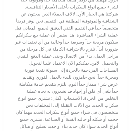
لشراء جميع أنواع السكراب بأعلى الأسعار التنافسية.
شركتنا هي الخيار الأول لآلاف العملاء الذين يبحثون عن
الشفافية والموثوقية المطلقة في التقييم. نحن نوفر فريقاً
متخصصاً جداً في التقييم الفني الدقيق لجميع المعادن قبل
عملية الشراء المباشرة. هذا يضمن أن عملية بيع سكرابكم
ستكون مربحة جداً وسريعة جداً وخالية من أي تعقيدات غير
ضرورية أبداً. نلتزم بالاحترافية الكاملة في كل مرحلة من
مراحل العمل، بدءاً من الاتصال وحتى عملية الدفع النقدي
والتحميل الآمن. يمكنكم الآن الاعتماد علينا لتحويل
المساحات المزدحمة بالخردة إلى سيولة نقدية فورية
ومجزية جداً. نحن جاهزون للبدء بالعمل الفوري وتقديم
عرض شراء ممتاز جداً اليوم. نلتزم بتقديم خدمة متكاملة
جداً تلغي أي قلق أو إجهاد قد تشعرون به تجاه عملية
التخلص من الخردة. الاستيعاب الكلي: نشتري جميع انواع
سكراب الحديد من الآلات الثقيلة إلى المخلفات نحن
متخصصون في شراء جميع أنواع سكراب الحديد مهما كان
حجمه أو شكله أو حالته الفنية أو الصناعية. نشتري جميع
أنواع الحديد سواء كان حديد بناء أو حديد تسليح أو هياكل