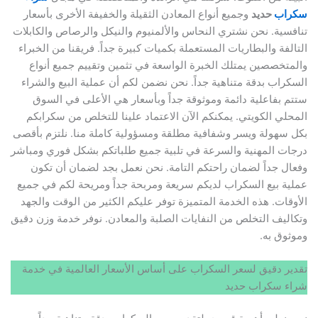
سكراب
حديد
وجميع أنواع المعادن الثقيلة والخفيفة الأخرى بأسعار
تنافسية. نحن نشتري النحاس والألمنيوم والنيكل والرصاص والكابلات
التالفة والبطاريات المستعملة بكميات كبيرة جداً. فريقنا من الخبراء
والمتخصصين يمتلك الخبرة الواسعة في تثمين وتقييم جميع أنواع
السكراب بدقة متناهية جداً. نحن نضمن لكم أن عملية البيع والشراء
ستتم بفاعلية دائمة وموثوقة جداً وبأسعار هي الأعلى في السوق
المحلي الكويتي. يمكنكم الآن الاعتماد علينا للتخلص من سكرابكم
بكل سهولة ويسر وشفافية مطلقة ومسؤولية كاملة منا. نلتزم بأقصى
درجات المهنية والسرعة في تلبية جميع طلباتكم بشكل فوري ومباشر
وفعال جداً لضمان راحتكم التامة. نحن نعمل بجد لضمان أن تكون
عملية بيع السكراب لديكم سريعة ومربحة جداً ومريحة لكم في جميع
الأوقات. هذه الخدمة المتميزة توفر عليكم الكثير من الوقت والجهد
وتكاليف التخلص من النفايات الصلبة والمعادن. نوفر خدمة وزن دقيق
وموثوق به.
تقدير دقيق لسعر السكراب على أساس الأسعار العالمية في خدمة
شراء سكراب حديد