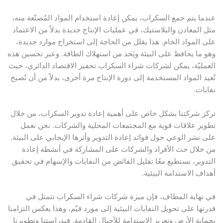
عندما يتم جمع السكراب، يمكن إعادة استخدام المواد المُصنّعة منه،
مثل المعادن والبلاستيك، في عمليات الإنتاج جديدة بدلاً من الاعتماد
على المواد الخام. هذا يقلل من الحاجة إلى استخراج موارد جديدة،
وهو ما يحافظ على البيئة ويَحد من استهلاك الطاقة. وعبر تحسين هذه
العمليّة، يمكن لشركات شراء السكراب تحفيز الاقتصاد الدائري، حيث
تُعيد المواد المستخدمة إلى دورة الإنتاج مرة أخرى، بدلاً من أن تُصبح
نفايات.
تركز شركتنا بشكل خاص على أهمية إعادة تدوير السكراب، من خلال
تطوير علاقات قوية مع المجتمعات المحلية والشركات. نحن نعمل
على نشر الوعي حول فوائد إعادة التدوير وأثرها الإيجابي على البيئة.
من خلال حث الأفراد والشركات على المشاركة في أنشطة إعادة
التدوير، نستطيع معًا تقليل الفائض من النفايات والإسهام في تحقيق
أهداف الاستدامة البيئية.
في نهاية المطاف، فإن ميزة شركات شراء السكراب تتمثل في
قدرتها على تحويل النفايات البيئية إلى مورد قيّم، وهذا يعكس التزامنا
بحماية الأرض وتعزيز الاستدامة للأجيال القادمة. فبدراستنا وتطويرنا