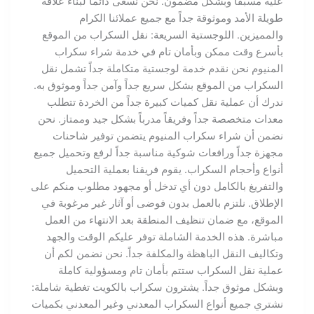
عليه مسبقاً وبشكل مضمون. نحن نسعى دائماً لبناء علاقة
طويلة الأمد وموثوقة جداً مع جميع عملائنا الكرام
والمميزين. اللوجستية السريعة: نقل السكراب من الموقع
بأسرع وقت ممكن وبأمان تام في خدمة شراء سكراب
المنيوم نحن نقدم خدمة لوجستية متكاملة جداً تشمل نقل
السكراب من الموقع بشكل سريع جداً وآمن جداً وموثوق به.
ندرك أن عملية نقل كميات كبيرة جداً من الخردة تتطلب
معدات متخصصة جداً وفريقاً مدرباً بشكل جيد وممتاز. نحن
نضمن أن شراء سكراب المنيوم يتضمن توفير شاحنات
مجهزة جداً ورافعات شوكية مناسبة جداً لرفع وتحميل جميع
أنواع وأحجام السكراب. يقوم فريقنا بعملية التحميل
والتفريغ بالكامل دون أي تدخل أو مجهود مطلوب منكم على
الإطلاق. نلتزم بالعمل بدون فوضى أو آثار غير مرغوبة في
الموقع، مع ضمان تنظيف المنطقة بعد الانتهاء من العمل
مباشرة. هذه الخدمة الشاملة توفر عليكم الوقت والجهد
وتكاليف النقل الباهظة والمكلفة جداً. نحن نضمن لكم أن
عملية نقل السكراب ستتم بأمان تام ومسؤولية كاملة
وبشكل موثوق جداً. يشترون سكراب بالكويت تغطية شاملة:
نشتري جميع أنواع السكراب المعدني وغير المعدني بكميات