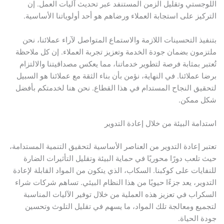
اللوجستي وتقليل الزمن المستنفد عبر تحديث آليات العمل. إن
التركيز على استجابة العملاء ورضاهم هو أحد أولوياتنا الأساسية.
بتنفيذ التحسينات اللازمة والاستماع المتواصل لآراء عملائنا، نحن
ملتزمون بضمان جودة الخدمة وتعزيز تجربة العملاء. إن كل ملاحظة
تُعتبر بمثابة فرصة لتطوير خدماتنا، مما يعكس مصداقيتنا والالتزام
برضا عملائنا. في النهاية، نؤمن بأن بناء الثقة مع عملائنا هو السبيل
لتحقيق النجاح المستدام في هذا القطاع. نحن هنا لخدمتكم بأفضل
شكل ممكن.
استدامة البيئة من خلال إعادة التدوير
تعتبر إعادة التدوير من العناصر الأساسية لتحقيق التنمية المستدامة،
حيث تلعب دورًا محوريًا في حماية البيئة وتقليل التأثيرات الضارة
للنفايات على كوكبنا. السكاب، الذي يتكون من المواد القابلة لإعادة
التدوير، يعد جزءًا حيويًا من هذا النظام البيئي. تساهم شركات شراء
السكراب في تعزيز هذه العملية من خلال توفير الآليات المناسبة
لتجميع ومعالجة تلك المواد، ما يسهم في تقليل التلوث وتحسين
جودة الحياة.