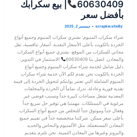
60630409
| بيع سكرابك
بأفضل سعر
By
scrapkw.site
ديسمبر 2, 2025
شراء سكراب المنيوم: نشتري سكراب المنيوم وجميع أنواع
الخردة بالكويت بأعلى الأسعار النقدية. أسعار تنافسية، نقل
مجاني للسكراب من الموقع، نشتري جميع أنواع السكراب
والمعادن. اتصل بنا 60630409
الاستثمار في التدوير:
دليل شامل لخدمة شراء سكراب المنيوم وجميع أنواع
الخردة بالكويت نحن نقدم لكم الآن خدمة شراء سكراب
المنيوم الشاملة التي تعتبر بوابتكم لتحويل الخردة إلى قيمة
نقدية فورية وعادلة. ندرك تماماً أن الخردة والمخلفات
المعدنية تشغل مساحات كبيرة جداً وتسبب فوضى غير
مرغوبة في الممتلكات. مهمتنا هي توفير حل سريع جداً
وفعال جداً وموثوق جداً للتخلص من جميع أنواع السكراب
بأعلى سعر ممكن. شركتنا متخصصة جداً في تقييم جميع
المعادن المستعملة، مثل الألمنيوم والنحاس والحديد
والبرونز وغيرها من المعادن الثمينة. نحن نلتزم بتقديم