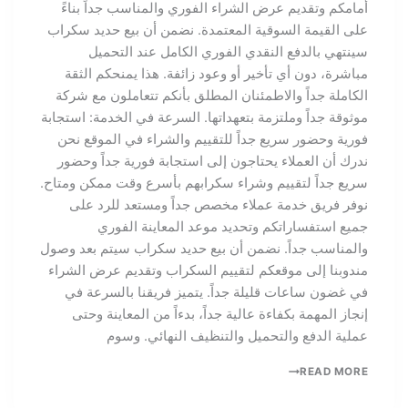
أمامكم وتقديم عرض الشراء الفوري والمناسب جداً بناءً
على القيمة السوقية المعتمدة. نضمن أن بيع حديد سكراب
سينتهي بالدفع النقدي الفوري الكامل عند التحميل
مباشرة، دون أي تأخير أو وعود زائفة. هذا يمنحكم الثقة
الكاملة جداً والاطمئنان المطلق بأنكم تتعاملون مع شركة
موثوقة جداً وملتزمة بتعهداتها. السرعة في الخدمة: استجابة
فورية وحضور سريع جداً للتقييم والشراء في الموقع نحن
ندرك أن العملاء يحتاجون إلى استجابة فورية جداً وحضور
سريع جداً لتقييم وشراء سكرابهم بأسرع وقت ممكن ومتاح.
نوفر فريق خدمة عملاء مخصص جداً ومستعد للرد على
جميع استفساراتكم وتحديد موعد المعاينة الفوري
والمناسب جداً. نضمن أن بيع حديد سكراب سيتم بعد وصول
مندوبنا إلى موقعكم لتقييم السكراب وتقديم عرض الشراء
في غضون ساعات قليلة جداً. يتميز فريقنا بالسرعة في
إنجاز المهمة بكفاءة عالية جداً، بدءاً من المعاينة وحتى
عملية الدفع والتحميل والتنظيف النهائي. وسوم
READ MORE