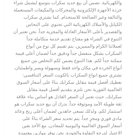
والكهربائية. نضمن أن بيع حديد سكراب يتوسع ليشمل شراء
خردة الأجهزة الإلكترونية والمحركات والمكيفات المستعملة
والتالفة وغير الصالحة للاستخدام. كما نشتري سكراب
الكيابل والأسلاك الكهربائية التي تحتوي على النحاس
والقصدير بأعلى الأسعار العادلة والمجزية جداً. نحن نعتبر أن
التنوع في الشراء هو مفتاح تقديم خدمة متكاملة جداً
لعملائنا الكرام والمميزين. يتم تقييم كل نوع من أنواع
السكراب بشكل منفصل جداً ودقيق جداً لضمان أعلى قيمة
ممكنة جداً لكم. هذا التنوع يضمن لكم التخلص من جميع
أنواع الخردة في مكان واحد فقط وبسهولة ويسر واطمئنان.
نشتري جميع انواع السكراب بالكويت السعر التنافسي:
نعطيك أفضل قيمة مقابل سكرابك بناءً على أسعار السوق
العالمية الفورية نحن نلتزم بتقديم أفضل قيمة مقابل
سكرابك، حيث نعتبر أن السعر العادل هو أساس بناء علاقة
ثقة طويلة الأمد وموثوقة جداً. ندرك أن بيع حديد سكراب هو
استثمار لكم، ولذلك نسعى جاهدين لضمان أعلى ربح وعائد
مادي فوري ومجزٍ جداً. يتم تحديد سعر الشراء بناءً على
أسعار السوق العالمية واليومية للمعادن، مع الأخذ بعين
الاعتبار لدرجة النقاوة والجودة. نحن نوفر موازين معتمدة