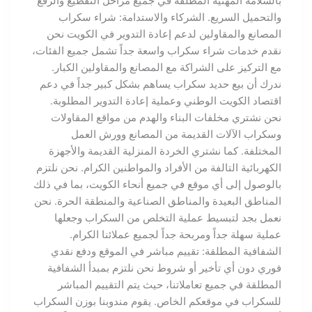
بالسلامة المهنية المطلقة في جميع مراحل التقطيع والرفع
والتحميل السريع. الشركاء والاستدامة: شراء سكراب
المصانع والمقاولين لدعم إعادة التدوير في الكويت نحن
نقدم خدمات شراء سكراب واسعة جداً تشمل جميع الفئات،
مع التركيز على الشراكة مع المصانع والمقاولين الكبار.
ندرك أن بيع حديد سكراب يساهم بشكل كبير جداً في دعم
اقتصاد الكويت الوطني وعملية إعادة التدوير المطلوبة.
نحن نشتري مخلفات البناء والهدم من مواقع المقاولات
وسكراب الآلات القديمة من المصانع وورش العمل
المختلفة. كما نشتري الخردة المنزلية القديمة والأجهزة
الكهربائية التالفة من الأفراد والمواطنين الكرام. نحن نلتزم
بالوصول إلى أي موقع في جميع أنحاء الكويت، بما في ذلك
المناطق البعيدة والمناطق الصناعية والمنطقة الحرة. نحن
نعمل بجد لتبسيط عملية التخلص من السكراب وجعلها
عملية سهلة جداً ومربحة جداً لجميع عملائنا الكرام.
الشفافية المطلقة: تقييم مباشر في الموقع ودفع نقدي
فوري دون أي تأخير أو شروط نحن نلتزم بمبدأ الشفافية
المطلقة في جميع تعاملاتنا، حيث يتم التقييم المباشر
للسكراب في موقعكم الخاص. يقوم مندوبنا بوزن السكراب