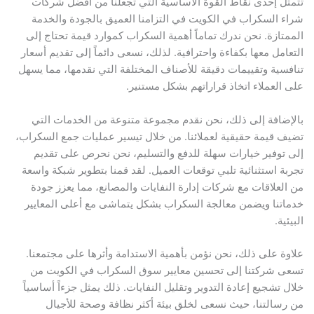
تتمثل إحدى نقاط القوة الأساسية التي تجعلنا من أفضل شركات
شراء السكراب في الكويت في التزامنا العميق بالجودة والخدمة
الممتازة. نحن ندرك تماماً أهمية السكراب كموارد قيمة تحتاج إلى
التعامل معها بكفاءة واحترافية. لذلك، نسعى دائماً إلى تقديم أسعار
تنافسية وتقييمات دقيقة للأصناف المختلفة التي نقدمها، مما يسهل
على العملاء اتخاذ قراراتهم بشكل مستنير.
بالإضافة إلى ذلك، نحن نقدم مجموعة متنوعة من الخدمات التي
تضيف قيمة حقيقية لعملائنا. من خلال تيسير عمليات جمع السكراب،
إلى توفير خيارات سهلة للدفع والتسليم، نحن نحرص على تقديم
تجربة استثنائية تلبي توقعات العميل. لقد قمنا بتطوير شبكة واسعة
من العلاقات مع شركات إدارة النفايات والمصانع، مما يعزز جودة
خدماتنا ويضمن معالجة السكراب بشكل يتماشى مع أعلى المعايير
البيئية.
علاوة على ذلك، نحن نؤمن بأهمية الاستدامة وأثرها على مجتمعنا.
تسعى شركتنا إلى تحسين معايير سوق السكراب في الكويت من
خلال تشجيع إعادة التدوير وتقليل النفايات. ذلك يمثل جزءاً أساسياً
من رسالتنا، حيث نسعى لخلق بيئة أكثر نظافة وصحة للأجيال