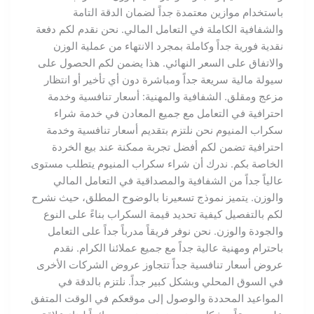
باستخدام موازين معتمدة جداً لضمان الدقة التامة
والشفافية الكاملة في التعامل المالي. نحن نقدم لكم دفعة
نقدية فورية جداً وكاملة بمجرد الانتهاء من عملية الوزن
والاتفاق على السعر النهائي. هذا يضمن لكم الحصول على
سيولة مالية سريعة جداً ومباشرة دون أي تأخير أو انتظار
مزعج ومقلق. الشفافية والمهنية: أسعار تنافسية وخدمة
احترافية في التعامل مع جميع المعادن في خدمة شراء
سكراب المنيوم نحن نلتزم بتقديم أسعار تنافسية وخدمة
احترافية تضمن لكم أفضل تجربة ممكنة عند بيع الخردة
الخاصة بكم. ندرك أن شراء سكراب المنيوم يتطلب مستوى
عالياً جداً من الشفافية والمصداقية في التعامل المالي
والوزن. يتميز نموذج تسعيرنا بالوضوح المطلق، حيث نشرح
لكم بالتفصيل كيفية تحديد قيمة السكراب بناءً على النوع
والجودة والوزن. نحن نوفر فريقاً مدرباً جداً على التعامل
باحترام ومهنية عالية جداً مع جميع عملائنا الكرام. نقدم
عروض أسعار تنافسية جداً تتجاوز عروض الشركات الأخرى
في السوق المحلي وبشكل كبير جداً. نلتزم بالدقة في
المواعيد المحددة والوصول إلى موقعكم في الوقت المتفق