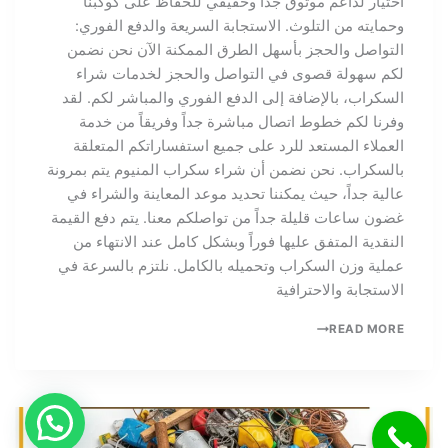
اختيار لداعم موثوق جداً وحقيقي للحفاظ على كوكبنا
وحمايته من التلوث. الاستجابة السريعة والدفع الفوري:
التواصل والحجز بأسهل الطرق الممكنة الآن نحن نضمن
لكم سهولة قصوى في التواصل والحجز لخدمات شراء
السكراب، بالإضافة إلى الدفع الفوري والمباشر لكم. لقد
وفرنا لكم خطوط اتصال مباشرة جداً وفريقاً من خدمة
العملاء المستعد للرد على جميع استفساراتكم المتعلقة
بالسكراب. نحن نضمن أن شراء سكراب المنيوم يتم بمرونة
عالية جداً، حيث يمكننا تحديد موعد المعاينة والشراء في
غضون ساعات قليلة جداً من تواصلكم معنا. يتم دفع القيمة
النقدية المتفق عليها فوراً وبشكل كامل عند الانتهاء من
عملية وزن السكراب وتحميله بالكامل. نلتزم بالسرعة في
الاستجابة والاحترافية
READ MORE