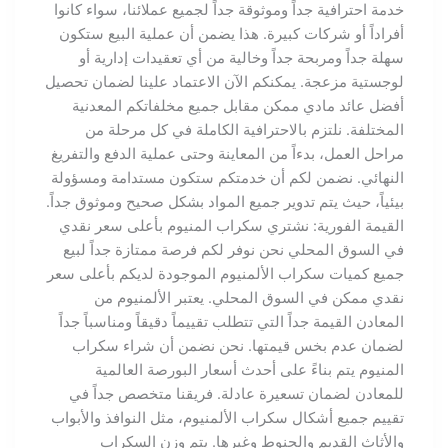
خدمة احترافية جداً وموثوقة جداً لجميع عملائنا، سواء كانوا
أفراداً أو شركات كبيرة. هذا يضمن أن عملية البيع ستكون
سهلة جداً ومربحة جداً وخالية من أي تعقيدات إدارية أو
لوجستية مزعجة. يمكنكم الآن الاعتماد علينا لضمان تحصيل
أفضل عائد مادي ممكن مقابل جميع مخلفاتكم المعدنية
المختلفة. نلتزم بالاحترافية الكاملة في كل مرحلة من
مراحل العمل، بدءاً من المعاينة وحتى عملية الدفع والتفريغ
النهائي. نضمن لكم أن خدمتكم ستكون مستدامة ومسؤولة
بيئياً، حيث يتم تدوير جميع المواد بشكل صحيح وموثوق جداً.
القيمة الفورية: نشتري سكراب المنيوم بأعلى سعر نقدي
في السوق المحلي نحن نوفر لكم فرصة ممتازة جداً لبيع
جميع كميات سكراب الألمنيوم الموجودة لديكم بأعلى سعر
نقدي ممكن في السوق المحلي. يعتبر الألمنيوم من
المعادن القيمة جداً التي تتطلب تقييماً دقيقاً ومناسباً جداً
لضمان عدم بخس قيمتها. نحن نضمن أن شراء سكراب
المنيوم يتم بناءً على أحدث أسعار البورصة العالمية
للمعادن لضمان تسعيرة عادلة. فريقنا متخصص جداً في
تقييم جميع أشكال سكراب الألمنيوم، مثل النوافذ والأبواب
والأثاث القديم والجنوط وغيرها. يتم وزن السكراب