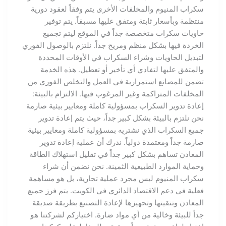
سكراب المنيوم والمخلفات الأخرى يتم وفقاً لعقود دورية
منتظمة وبأسعار ثابتة ومتفق عليها مسبقاً. يتم توفير
حاويات سكراب متخصصة جداً في الموقع ليتم تجميع
الخردة فيها بشكل منظم ومريح جداً. نلتزم بالوصول الفوري
لتبديل الحاويات وشراء السكراب في الأوقات المحددة
والمتفق عليها لتفادي أي تأخير أو تعطيل. هذه الخدمة
تضمن للمصانع استمرارية في العمل والتخلص الفوري من
المخلفات المتراكمة وغير المرغوب فيها. الالتزام بالبيئة:
إعادة تدوير السكراب بمسؤولية كاملة ومعايير بيئية صارمة
نحن نلتزم بالبيئة بشكل كبير جداً، حيث يتم إعادة تدوير
جميع السكراب الذي نشتريه بمسؤولية كاملة ومعايير بيئية
صارمة جداً ومعتمدة دولياً. ندرك أن عملية إعادة تدوير
المعادن تساهم بشكل كبير جداً في تقليل استهلاك الطاقة
وحماية الموارد الطبيعية الثمينة. نحن نضمن أن شراء
سكراب المنيوم ليس مجرد عملية تجارية، بل هو مساهمة
فعلية في دعم الاقتصاد الدائري في الكويت. يتم فرز جميع
المعادن وتنقيتها وتجهيزها لإعادة التصنيع بطريقة صديقة
جداً للبيئة وخالية من أي مواد ضارة. اختياركم لشركتنا هو