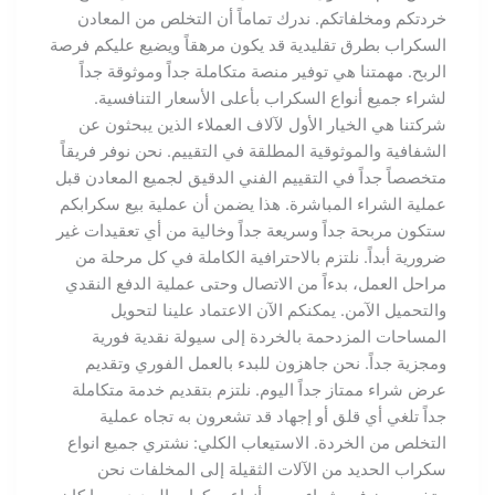
خردتكم ومخلفاتكم. ندرك تماماً أن التخلص من المعادن
السكراب بطرق تقليدية قد يكون مرهقاً ويضيع عليكم فرصة
الربح. مهمتنا هي توفير منصة متكاملة جداً وموثوقة جداً
لشراء جميع أنواع السكراب بأعلى الأسعار التنافسية.
شركتنا هي الخيار الأول لآلاف العملاء الذين يبحثون عن
الشفافية والموثوقية المطلقة في التقييم. نحن نوفر فريقاً
متخصصاً جداً في التقييم الفني الدقيق لجميع المعادن قبل
عملية الشراء المباشرة. هذا يضمن أن عملية بيع سكرابكم
ستكون مربحة جداً وسريعة جداً وخالية من أي تعقيدات غير
ضرورية أبداً. نلتزم بالاحترافية الكاملة في كل مرحلة من
مراحل العمل، بدءاً من الاتصال وحتى عملية الدفع النقدي
والتحميل الآمن. يمكنكم الآن الاعتماد علينا لتحويل
المساحات المزدحمة بالخردة إلى سيولة نقدية فورية
ومجزية جداً. نحن جاهزون للبدء بالعمل الفوري وتقديم
عرض شراء ممتاز جداً اليوم. نلتزم بتقديم خدمة متكاملة
جداً تلغي أي قلق أو إجهاد قد تشعرون به تجاه عملية
التخلص من الخردة. الاستيعاب الكلي: نشتري جميع انواع
سكراب الحديد من الآلات الثقيلة إلى المخلفات نحن