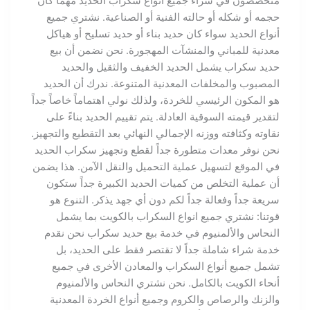
متخصصون في شراء جميع أنواع سكراب الحديد مهما كان
حجمه أو شكله أو حالته الفنية أو الصناعية. نشتري جميع
أنواع الحديد سواء كان حديد بناء أو حديد تسليح أو هياكل
معدنية للمباني والمنشآت المهجورة. نحن نضمن أن بيع
حديد سكراب يشمل الحديد الخفيف والثقيل والحديد
المصبوب والمخلفات المعدنية المتنوعة. ندرك أن الحديد
هو المكون الرئيسي للخردة، ولذلك نولي اهتماماً خاصاً جداً
لتقدير قيمته السوقية العادلة. يتم تقييم الحديد بناءً على
نقاوته وكثافته ووزنه الإجمالي النهائي بعد التقطيع والتجهيز.
نحن نوفر معدات متطورة جداً لقطع وتجهيز سكراب الحديد
في الموقع لتسهيل عملية التحميل والنقل الآمن. هذا يضمن
أن عملية التخلص من كميات الحديد الكبيرة جداً ستكون
سريعة جداً وفعالة جداً لكم دون أي جهد يذكر. التنوع هو
قوتنا: نشتري جميع انواع السكراب بالكويت بما يشمل
النحاس والألمنيوم في خدمة بيع حديد سكراب نحن نقدم
خدمة شراء شاملة جداً لا تقتصر فقط على الحديد، بل
تشمل جميع أنواع السكراب والمعادن الأخرى في جميع
أنحاء الكويت بالكامل. نحن نشتري النحاس والألمنيوم
والزنك والرصاص والكروم وجميع أنواع الخردة المعدنية