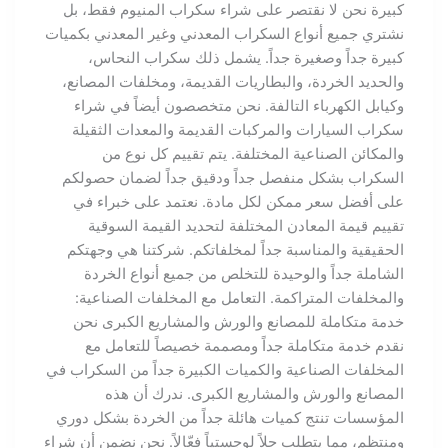
كبيرة نحن لا نقتصر على شراء سكراب المنيوم فقط، بل
نشتري جميع أنواع السكراب المعدني وغير المعدني بكميات
كبيرة جداً وصغيرة جداً. يشمل ذلك سكراب النحاس،
والحديد الخردة، والبطاريات القديمة، ومخلفات المصانع،
وكيابل الكهرباء التالفة. نحن متخصصون أيضاً في شراء
سكراب السيارات والمركبات القديمة والمعدات الثقيلة
والمكائن الصناعية المختلفة. يتم تقييم كل نوع من
السكراب بشكل منفصل جداً ودقيق جداً لضمان حصولكم
على أفضل سعر ممكن لكل مادة. نعتمد على خبراء في
تقييم قيمة المعادن المختلفة لتحديد القيمة السوقية
الحقيقية والمناسبة جداً لمخلفاتكم. شركتنا هي وجهتكم
الشاملة جداً والوحيدة للتخلص من جميع أنواع الخردة
والمخلفات المتراكمة. التعامل مع المخلفات الصناعية:
خدمة متكاملة للمصانع والورش والمشاريع الكبرى نحن
نقدم خدمة متكاملة جداً ومصممة خصيصاً للتعامل مع
المخلفات الصناعية والكميات الكبيرة جداً من السكراب في
المصانع والورش والمشاريع الكبرى. ندرك أن هذه
المؤسسات تنتج كميات هائلة جداً من الخردة بشكل دوري
ومنتظم، مما يتطلب حلاً لوجستياً فعّالاً. نحن نضمن أن شراء