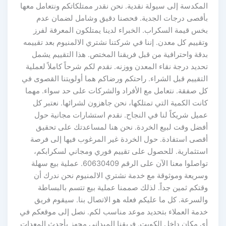
المكدسة إلى سيولة نقدية. نحن نقدر ممتلكاتكم ونتعامل معها
بأقصى درجات الجدية. فحصنا دقيق وشامل لضمان عدم
بخس قيمة السكراب. الخبراء لدينا يمتلكون المعرفة لفرز
وتقييم كل معدن. إننا في شركتنا نشتري الالمنيوم بعد تقييمه
بدقة واحترافية من قبل فريقنا المختص. هذا التقييم يشمل
تحديد درجة نقاء المعدن ووزنه. نقدم لكم شرحاً كاملاً لعملية
التقييم قبل الشراء. راحتكم ورضاكم هما أولويتنا القصوى في
كل صفقة. نتعامل مع الأفراد والشركات على حد سواء. مهما
كانت الكمية التي تمتلكها، نحن جاهزون لشرائها. نعتبر كل
عميل شريكاً لنا في النجاح. نقدم استشارات مجانية حول
أفضل وقت لبيع الخردة. نحن هنا لمساعدتك على تحقيق
أقصى استفادة. حول الخردة غير المرغوب فيها إلى فرصة
استثمارية. للحصول على تقييم فوري ومجاني لسكرابكم،
تواصلوا معنا الآن على الرقم 60630409. عملية بيع سهلة
وسريعة وموثوقة مع خدمة نشتري الالمنيوم نحن ندرك أن
وقتكم ثمين جداً. لذلك صممنا عملية بيع تتسم بالبساطة
والسرعة. كل ما عليكم فعله هو الاتصال بنا. سيقوم فريق
خدمة العملاء بتحديد موعد مناسب لكم. نصل إلى موقعكم في
أي مكان داخل الكويت. فريقنا الميداني مجهز بأحدث المعدات