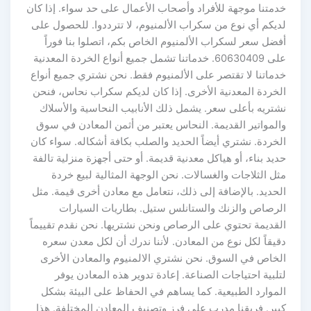
خدمتنا موجهة للأفراد وأصحاب الأعمال على حد سواء. إذا كان
لديكم أي نوع من سكراب الألمنيوم، لا تترددوا. للحصول على
أفضل سعر لسكراب الألمنيوم الخاص بكم، اتصلوا بنا فوراً
على 60630409. خدماتنا تشمل جميع أنواع الخردة المعدنية
خدماتنا لا تقتصر على الألمنيوم فقط. نحن نشتري جميع أنواع
الخردة المعدنية الأخرى. إذا كان لديكم سكراب نحاس، فنحن
نشتريه بأعلى سعر. يشمل ذلك الأنابيب النحاسية والأسلاك
والمواتير القديمة. النحاس يعتبر من أثمن المعادن في سوق
الخردة. نشتري أيضاً الحديد والصلب بكافة أشكاله. سواء كان
حديد بناء، أو هياكل معدنية قديمة. أو حتى أجهزة منزلية تالفة
مثل الثلاجات والغسالات. نحن الوجهة المثالية لبيع خردة
الحديد. بالإضافة إلى ذلك، نتعامل مع معادن أخرى قيمة. مثل
الرصاص والزنك والستانلس ستيل. بطاريات السيارات
القديمة تحتوي على الرصاص ونحن نشتريها. نحن نقدم تقييماً
دقيقاً لكل نوع من المعادن. لأننا ندرك أن لكل معدن سعره
الخاص في السوق. نحن نشتري الالمنيوم والمعادن الأخرى
لتلبية احتياجات الصناعة. إعادة تدوير هذه المعادن يوفر
الموارد الطبيعية. كما يساهم في الحفاظ على البيئة بشكل
كبير. فريقنا مدرب على فرز وتصنيف المعادن المختلفة. هذا