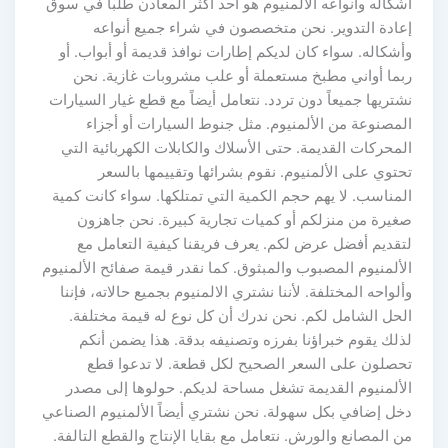
أشكاله وأنواعه الألمنيوم هو أحد أكثر المعادن طلباً في سوق
إعادة التدوير. نحن متخصصون في شراء جميع أنواعه
وأشكاله. سواء كان لديكم إطارات نوافذ قديمة أو أبواب. أو
ربما أواني مطبخ مستعملة أو علب مشروبات غازية. نحن
نشتريها جميعاً دون تردد. نتعامل أيضاً مع قطع غيار السيارات
المصنوعة من الألمنيوم. مثل جنوط السيارات أو أجزاء
المحركات القديمة. حتى الأسلاك والكابلات الكهربائية التي
تحتوي على الألمنيوم. نقوم بشرائها وتقييمها بالسعر
المناسب. لا يهم حجم الكمية التي تمتلكها. سواء كانت كمية
صغيرة من منزلكم أو كميات تجارية كبيرة. نحن جاهزون
لتقديم أفضل عرض لكم. يعرف فريقنا كيفية التعامل مع
الألمنيوم المصبوب والمبثوق. كما نقدر قيمة صفائح الألمنيوم
وألواحه المختلفة. لأننا نشتري الالمنيوم بجميع حالاته، فإننا
الحل الشامل لكم. نحن ندرك أن كل نوع له قيمة مختلفة.
لذلك يقوم خبراؤنا بفرزه وتصنيفه بدقة. هذا يضمن أنكم
تحصلون على السعر الصحيح لكل قطعة. لا تدعوا قطع
الألمنيوم القديمة تشغل مساحة لديكم. حولوها إلى مصدر
دخل إضافي بكل سهولة. نحن نشتري أيضاً الألمنيوم الصناعي
من المصانع والورش. نتعامل مع بقايا الإنتاج والقطع التالفة.