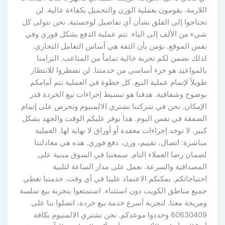
اللازمة. يقومون بعملية الوزن والتحميل بكفاءة عالية. لن
تحتاجوا إلى القلق بشأن أي تفاصيل لوجستية. نحن نتولى كل
شيء من الألف إلى الياء. تتم عملية الدفع بشكل فوري وفي
نفس الموقع. نؤمن بأن الثقة هي أساس التعامل التجاري.
لذلك نضمن لكم تجربة خالية تماماً من المتاعب. التزامنا
بالمواعيد هو جزء أساسي من خدمتنا. لن تضطروا للانتظار
طويلاً لإتمام عملية البيع. كل خطوة في العملية تتم أمامكم
بوضوح وشفافية. هدفنا هو تبسيط إجراءات بيع الخردة قدر
الإمكان. نحن في شركتنا نشتري الالمنيوم ونحرص على إتمام
الصفقة في نفس اليوم. هذا يوفر عليكم الوقت والجهد بشكل
كبير. لا توجد إجراءات معقدة أو أوراق لا نهاية لها. العملية
مباشرة: اتصال، تقييم، وزن، دفع فوري. هذه هي معادلتنا
لضمان رضا العملاء التام. سمعتنا في السوق مبنية على
المصداقية والسرعة. نعمل على مدار الساعة لتلبية
احتياجاتكم. يمكنكم الاعتماد علينا في أي وقت. خدمتنا تغطي
جميع مناطق الكويت دون استثناء. استمتعوا بتجربة بيع سلسة
ومريحة معنا. لتجربة أسرع خدمة بيع خردة، اتصلوا بنا على
60630409 وحددوا موعدكم. نحن نشتري الالمنيوم بكافة