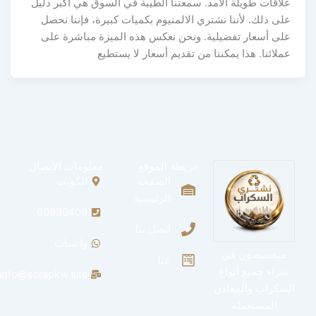
علاقات طويلة الأمد. سمعتنا الطيبة في السوق هي أكبر دليل
على ذلك. لأننا نشتري الالمنيوم بكميات كبيرة، فإننا نحصل
على أسعار تفضيلية. ونحن نعكس هذه الميزة مباشرة على
عملائنا. هذا يمكننا من تقديم أسعار لا يستطيع
خريطة الموقع
معلومات الاتصال
الصفحة
الكويت
الرئيسية
60630409
اتصل بنا
واتساب
متخصصون في
عنا
شراء جميع أنواع
info@scrapkw.site
السكراب والمعادن
المستعملة