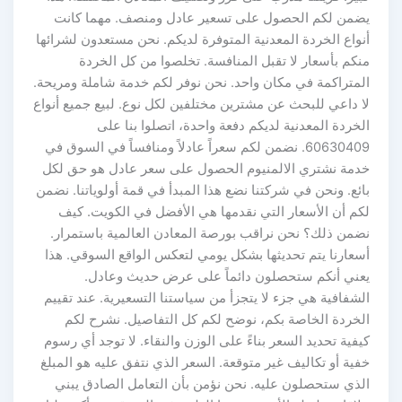
يضمن لكم الحصول على تسعير عادل ومنصف. مهما كانت
أنواع الخردة المعدنية المتوفرة لديكم. نحن مستعدون لشرائها
منكم بأسعار لا تقبل المنافسة. تخلصوا من كل الخردة
المتراكمة في مكان واحد. نحن نوفر لكم خدمة شاملة ومريحة.
لا داعي للبحث عن مشترين مختلفين لكل نوع. لبيع جميع أنواع
الخردة المعدنية لديكم دفعة واحدة، اتصلوا بنا على
60630409. نضمن لكم سعراً عادلاً ومنافساً في السوق في
خدمة نشتري الالمنيوم الحصول على سعر عادل هو حق لكل
بائع. ونحن في شركتنا نضع هذا المبدأ في قمة أولوياتنا. نضمن
لكم أن الأسعار التي نقدمها هي الأفضل في الكويت. كيف
نضمن ذلك؟ نحن نراقب بورصة المعادن العالمية باستمرار.
أسعارنا يتم تحديثها بشكل يومي لتعكس الواقع السوقي. هذا
يعني أنكم ستحصلون دائماً على عرض حديث وعادل.
الشفافية هي جزء لا يتجزأ من سياستنا التسعيرية. عند تقييم
الخردة الخاصة بكم، نوضح لكم كل التفاصيل. نشرح لكم
كيفية تحديد السعر بناءً على الوزن والنقاء. لا توجد أي رسوم
خفية أو تكاليف غير متوقعة. السعر الذي نتفق عليه هو المبلغ
الذي ستحصلون عليه. نحن نؤمن بأن التعامل الصادق يبني