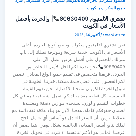
,
,
,
,
المنيوم سكراب
تاجر خردة بالكويت
سكراب
شراء السكراب
شراء
جميع السكراب بالكويت
نشتري الالمنيوم 60630409
| والخردة بأفضل
الأسعار في الكويت
scrapkw.site
/
أكتوبر 14, 2025
نحن نشتري الالمنيوم سكراب وجميع أنواع الخردة بأعلى
الأسعار في الكويت. خدمة سريعة وموثوقة تصلك إلى باب
منزلك. للحصول على أفضل عرض اتصل الآن على
60630409
نحن نقدم لكم الحل الأمثل للتخلص من
الخردة. فريقنا متخصص في تقييم جميع أنواع المعادن. نضمن
لكم الحصول على أفضل قيمة ممكنة. خبرتنا الطويلة في
سوق الخردة الكويتي تمنحنا الأفضلية. نحن نفهم القيمة
الحقيقية لكل قطعة معدنية لديكم. نعمل بشفافية تامة في كل
خطوات التقييم والوزن. نستخدم موازين دقيقة ومعتمدة
لضمان حقوقكم كاملة. هدفنا الأول هو بناء علاقة ثقة دائمة مع
عملائنا. نؤمن بأن السعر العادل هو أساس أي تعامل ناجح.
لذلك نتابع أسعار المعادن العالمية بشكل يومي. هذا يضمن أن
عرضنا المالي هو الأكثر تنافسية. لا تتردد في تحويل الخردة