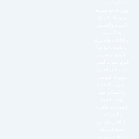
بالكويت، حيث
نوفر خدمة سريعة
وموثوقة لشراء
الحديد والنحاس
والألمنيوم
والكابلات والخردة
بمختلف أنواعها
بأسعار تنافسية.
نلتزم بتقديم أفضل
قيمة للعملاء مع
سهولة التواصل
وسرعة المعاينة
والاستلام، مما
يجعلنا الخيار
المناسب للأفراد
والشركات
الراغبين في بيع
السكراب بكل
احترافية وشفافية