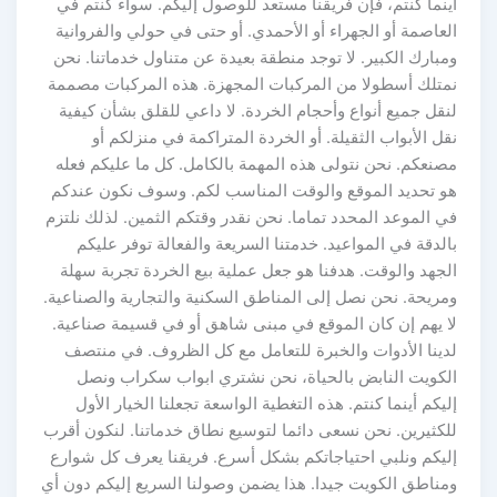
أينما كنتم، فإن فريقنا مستعد للوصول إليكم. سواء كنتم في
العاصمة أو الجهراء أو الأحمدي. أو حتى في حولي والفروانية
ومبارك الكبير. لا توجد منطقة بعيدة عن متناول خدماتنا. نحن
نمتلك أسطولا من المركبات المجهزة. هذه المركبات مصممة
لنقل جميع أنواع وأحجام الخردة. لا داعي للقلق بشأن كيفية
نقل الأبواب الثقيلة. أو الخردة المتراكمة في منزلكم أو
مصنعكم. نحن نتولى هذه المهمة بالكامل. كل ما عليكم فعله
هو تحديد الموقع والوقت المناسب لكم. وسوف نكون عندكم
في الموعد المحدد تماما. نحن نقدر وقتكم الثمين. لذلك نلتزم
بالدقة في المواعيد. خدمتنا السريعة والفعالة توفر عليكم
الجهد والوقت. هدفنا هو جعل عملية بيع الخردة تجربة سهلة
ومريحة. نحن نصل إلى المناطق السكنية والتجارية والصناعية.
لا يهم إن كان الموقع في مبنى شاهق أو في قسيمة صناعية.
لدينا الأدوات والخبرة للتعامل مع كل الظروف. في منتصف
الكويت النابض بالحياة، نحن نشتري ابواب سكراب ونصل
إليكم أينما كنتم. هذه التغطية الواسعة تجعلنا الخيار الأول
للكثيرين. نحن نسعى دائما لتوسيع نطاق خدماتنا. لنكون أقرب
إليكم ونلبي احتياجاتكم بشكل أسرع. فريقنا يعرف كل شوارع
ومناطق الكويت جيدا. هذا يضمن وصولنا السريع إليكم دون أي