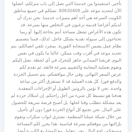
تأخير. استفيدوا من خدمتنا التي تصل إلى باب منزلكم، اتصلوا
الآن لتحديد موعد على 60630409. نصلكم في جميع مناطق
الكويت السرعة هي أحد أهم مميزات خدمتنا. نحن ندرك أن
لديكم أغراضا قديمة ترغبون في التخلص منها بسرعة. قد
تكون هذه الأغراض تشغل مساحة أنتم بحاجة إليها. أو ربما
تحتاجون إلى سيولة نقدية بشكل عاجل. لذلك، قمنا بتصميم
نظام عمل يضمن الاستجابة الفورية. بمجرد تلقي اتصالكم، يتم
تحديد موعد في أقرب وقت ممكن. غالبا ما يكون في نفس
اليوم. فريقنا الميداني جاهز للتحرك في أي لحظة. نصل إليكم
ونقوم بعملية المعاينة والتقييم بسرعة فائقة. ثم نقدم لكم
عرض السعر النهائي. وفي حال موافقتكم، يتم تحميل الخردة
والدفع فورا. كل هذه العملية قد لا تستغرق أكثر من ساعة
واحدة. نحن لا نؤمن بالروتين الطويل أو الإجراءات المعقدة.
هدفنا هو تبسيط كل شيء من أجل راحتكم. إن امتلاك خردة لم
يعد مشكلة تتطلب وقتا لحلها. بل أصبح فرصة سريعة للحصول
على المال. نحن نجمع كل أنواع الخردة فورا دون أي تأجيل.
من خلال شبكة عملنا المنظمة، نشتري ابواب سكراب ونقوم
بإزالتها من موقعكم بسرعة قياسية. هذا يحرر لكم المساحة
ويمنحكم راحة البال. نحن نتعامل مع المشاريع الكبيرة أيضا.