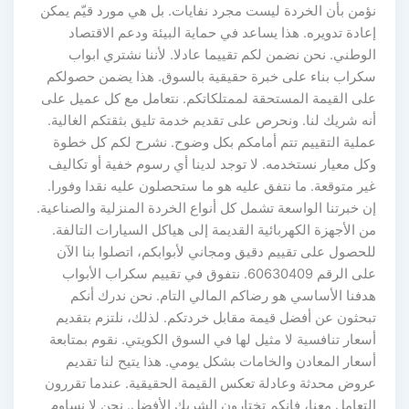
نؤمن بأن الخردة ليست مجرد نفايات. بل هي مورد قيّم يمكن
إعادة تدويره. هذا يساعد في حماية البيئة ودعم الاقتصاد
الوطني. نحن نضمن لكم تقييما عادلا. لأننا نشتري ابواب
سكراب بناء على خبرة حقيقية بالسوق. هذا يضمن حصولكم
على القيمة المستحقة لممتلكاتكم. نتعامل مع كل عميل على
أنه شريك لنا. ونحرص على تقديم خدمة تليق بثقتكم الغالية.
عملية التقييم تتم أمامكم بكل وضوح. نشرح لكم كل خطوة
وكل معيار نستخدمه. لا توجد لدينا أي رسوم خفية أو تكاليف
غير متوقعة. ما نتفق عليه هو ما ستحصلون عليه نقدا وفورا.
إن خبرتنا الواسعة تشمل كل أنواع الخردة المنزلية والصناعية.
من الأجهزة الكهربائية القديمة إلى هياكل السيارات التالفة.
للحصول على تقييم دقيق ومجاني لأبوابكم، اتصلوا بنا الآن
على الرقم 60630409. نتفوق في تقييم سكراب الأبواب
هدفنا الأساسي هو رضاكم المالي التام. نحن ندرك أنكم
تبحثون عن أفضل قيمة مقابل خردتكم. لذلك، نلتزم بتقديم
أسعار تنافسية لا مثيل لها في السوق الكويتي. نقوم بمتابعة
أسعار المعادن والخامات بشكل يومي. هذا يتيح لنا تقديم
عروض محدثة وعادلة تعكس القيمة الحقيقية. عندما تقررون
التعامل معنا، فإنكم تختارون الشريك الأفضل. نحن لا نساوم