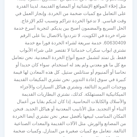
مثل إخلاء المواقع الإنشائية أو المصانع القديمة. لدينا القدرة
على التعامل مع كميات ضخمة من الخردة. وإنجاز العمل في
وقت قياسي. لا تدعوا الخردة تتراكم وتسبب لكم الإزعاج.
الحل السريع والمضمون أصبح بين يديكم. لتجربة أسرع خدمة
شراء خردة في الكويت، لا تترددوا بالاتصال بنا على الرقم
60630409. خدمة سريعة لشراء الخردة فورا مع خدمة
نشتري ابواب سكراب خدماتنا لا تقتصر على شراء الأبواب
فقط. بل تمتد لتشمل جميع أنواع الخردة المعدنية. نحن نتعامل
مع كل ما هو معدني ولم يعد له استخدام. سواء كان حديدا أو
نحاسا أو ألمنيوم أو ستانلس ستيل. كل هذه المعادن لها قيمة
كبيرة في سوق إعادة التدوير. نحن نشتري المكيفات القديمة
ووحدات التبريد التالفة. ونشتري هياكل السيارات والأجزاء
الميكانيكية المستهلكة. كذلك، نشتري البطاريات القديمة
والأسلاك والكابلات النحاسية. إذا كان لديكم بقايا من أعمال
البناء أو التجديد. مثل الأنابيب المعدنية أو هياكل الحديد. فنحن
المكان المناسب لبيعها بأفضل سعر. نحن نشتري أيضا الخردة
من المصانع والورش. مثل الآلات القديمة والمعدات الصناعية
التالفة. نتعامل مع كميات صغيرة من المنازل. وكميات ضخمة