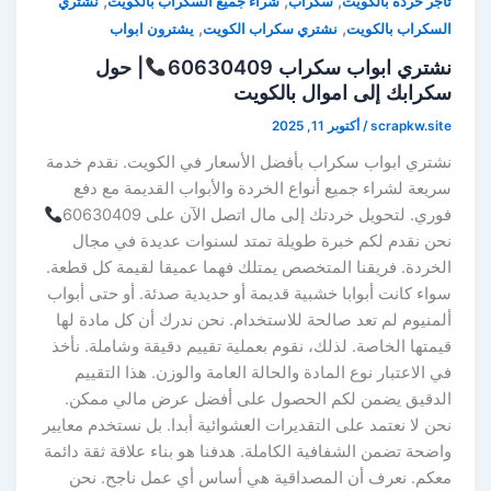
,
,
,
تاجر خردة بالكويت
سكراب
شراء جميع السكراب بالكويت
نشتري
,
,
السكراب بالكويت
نشتري سكراب الكويت
يشترون ابواب
نشتري ابواب سكراب 60630409
| حول
سكرابك إلى اموال بالكويت
scrapkw.site
/
أكتوبر 11, 2025
نشتري ابواب سكراب بأفضل الأسعار في الكويت. نقدم خدمة
سريعة لشراء جميع أنواع الخردة والأبواب القديمة مع دفع
فوري. لتحويل خردتك إلى مال اتصل الآن على 60630409
نحن نقدم لكم خبرة طويلة تمتد لسنوات عديدة في مجال
الخردة. فريقنا المتخصص يمتلك فهما عميقا لقيمة كل قطعة.
سواء كانت أبوابا خشبية قديمة أو حديدية صدئة. أو حتى أبواب
ألمنيوم لم تعد صالحة للاستخدام. نحن ندرك أن كل مادة لها
قيمتها الخاصة. لذلك، نقوم بعملية تقييم دقيقة وشاملة. نأخذ
في الاعتبار نوع المادة والحالة العامة والوزن. هذا التقييم
الدقيق يضمن لكم الحصول على أفضل عرض مالي ممكن.
نحن لا نعتمد على التقديرات العشوائية أبدا. بل نستخدم معايير
واضحة تضمن الشفافية الكاملة. هدفنا هو بناء علاقة ثقة دائمة
معكم. نعرف أن المصداقية هي أساس أي عمل ناجح. نحن