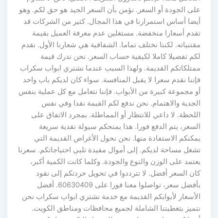
على الجودة أو السعر. نؤمن بأن السعر الجيد هو حق لكم. وهو
أيضا أساس استمرارنا في هذا المجال. كثير من الشركات قد
تقدم أسعارا منخفضة. مستغلين عدم معرفة العميل بقيمة
مقتنياته. لكننا نختلف تماما. الشفافية هي شعارنا الأول. نقدم
لكم تفصيلا كاملا لكيفية حساب السعر. نحن ندرك قيمة
ممتلكاتكم القديمة. ولهذا السبب عندما نشتري ابواب سكراب
فإننا نقدم سعرا لا يقبل المنافسة. سواء كان لديكم باب واحد
أو مجموعة كبيرة من الأبواب. فإننا نتعامل مع كل عملية بنفس
الجدية والاهتمام. نحن ندفع لكم القيمة نقدا وفي نفس
اللحظة. لا داعي للانتظار أو المماطلة. بمجرد الاتفاق على
السعر، يتم الدفع فورا. هذا يمنحكم سيولة نقدية سريعة
يمكنكم الاستفادة منها. نحن نحول الأغراض القديمة التي
تشغل مساحة لديكم. إلى أموال مفيدة تلبي احتياجاتكم. سعرنا
يعتمد على الوزن والنوع والجودة. وكلما كانت الكمية أكبر،
كان السعر أفضل. لا تترددوا في تحويل خردتكم إلى نقود
بأفضل سعر، تواصلوا معنا فورا على 60630409. أفضل
الأسعار لأبوابكم القديمة مع خدمة نشتري ابواب سكراب نحن
نتميز بتغطيتنا الشاملة لجميع محافظات ومناطق الكويت.