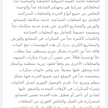
المختلفة لتحديد القيمة السوقية الحقيقية والمناسبة جداً
لمخلفاتكم. شركتنا هي وجهتكم الشاملة جداً والوحيدة
للتخلص من جميع أنواع الخردة والمخلفات المتراكمة.
التعامل مع المخلفات الصناعية: خدمة متكاملة للمصانع
والورش والمشاريع الكبرى نحن نقدم خدمة متكاملة جداً
ومصممة خصيصاً للتعامل مع المخلفات الصناعية
والكميات الكبيرة جداً من السكراب في المصانع والورش
والمشاريع الكبرى. ندرك أن هذه المؤسسات تنتج كميات
هائلة جداً من الخردة بشكل دوري ومنتظم، مما يتطلب
حلاً لوجستياً فعّالاً. نحن نضمن أن شراء سكراب المنيوم
والمخلفات الأخرى يتم وفقاً لعقود دورية منتظمة وبأسعار
ثابتة ومتفق عليها مسبقاً. يتم توفير حاويات سكراب
متخصصة جداً في الموقع ليتم تجميع الخردة فيها بشكل
منظم ومريح جداً. نلتزم بالوصول الفوري لتبديل الحاويات
وشراء السكراب في الأوقات المحددة والمتفق عليها
لتفادي أي تأخير أو تعطيل. هذه الخدمة تضمن للمصانع
استمرارية في العمل والتخلص الفوري من المخلفات
المتراكمة وغير المرغوب فيها. الالتزام بالبيئة: إعادة تدوير