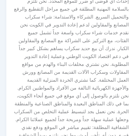
إحداث أي فوضى أو ضرر للموقع المحدد. نحن نلتزم
بالسلامة المهنية المطلقة في جميع مراحل التقطيع والرفع
والتحميل السريع. الشركاء والاستدامة: شراء سكراب
المصانع والمقاولين لدعم إعادة التدوير في الكويت نحن
نقدم خدمات شراء سكراب واسعة جداً تشمل جميع
الفئات، مع التركيز على الشراكة مع المصانع والمقاولين
الكبار. ندرك أن بيع حديد سكراب يساهم بشكل كبير جداً
في دعم اقتصاد الكويت الوطني وعملية إعادة التدوير
المطلوبة. نحن نشتري مخلفات البناء والهدم من مواقع
المقاولات وسكراب الآلات القديمة من المصانع وورش
العمل المختلفة. كما نشتري الخردة المنزلية القديمة
والأجهزة الكهربائية التالفة من الأفراد والمواطنين الكرام.
نحن نلتزم بالوصول إلى أي موقع في جميع أنحاء الكويت،
بما في ذلك المناطق البعيدة والمناطق الصناعية والمنطقة
الحرة. نحن نعمل بجد لتبسيط عملية التخلص من السكراب
وجعلها عملية سهلة جداً ومربحة جداً لجميع عملائنا الكرام.
الشفافية المطلقة: تقييم مباشر في الموقع ودفع نقدي
فوري دون أي تأخير أو شروط نحن نلتزم بمبدأ الشفافية