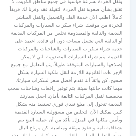
ونقل الخردة بسرعة قياسية في جميع مناطق الكويت. لا
تقلق بشأن صعوبة نقل الخردة الثقيلة فقد وفرنا لك فريقاً
كاملاً. اطلب الآن خدمة الفك والتحميل والنقل المباشر
للخردة من موقعك. شراء سكراب السيارات والمركبات
القديمة والتالفة والمصدومة تخلص من المركبات القديمة
أو التالفة التي تشغل مساحة دون أي فائدة. اعتمد على
خدمة شراء سكراب السيارات والشاحنات والمركبات
القديمة. يتم شراء السيارات المصدومة التي لا يمكن
إصلاحها والسيارات المتوقفة طويلاً. يتم التعامل مع جميع
الإجراءات القانونية اللازمة لنقل ملكية السيارة بشكل
صحيح. كن واثقاً أننا نقدم أفضل سعر لسكراب سيارتك
مهما كانت حالتها سيئة. يتم توفير رافعات وشاحنات سحب
مخصصة لنقل المركبات التالفة بأمان. اجعل سيارتك
القديمة تتحول إلى مبلغ نقدي فوري تستفيد منه بشكل
كبير. يمكنك الآن التخلص من مسؤولية السيارة القديمة
وتأمين مكانها في المنزل. تأكد من أن عملية البيع تتم
بشفافية تامة وبعقود موثقة ومناسبة. كن مرتاح البال
بشأن التعامل السليم والقانوني مع سكراب سيارتك. هذه