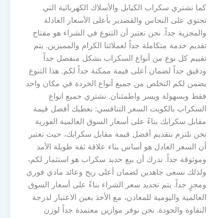
كما نشتري سكراب الكيابل والأسلاك الكهربائية التي
تحتوي على النحاس والقصدير بأعلى الأسعار العادلة
والمجزية جداً. نحن نعتبر أن التنوع في الشراء هو مفتاح
تقديم خدمة متكاملة جداً لعملائنا الكرام والمميزين. يتم
تقييم كل نوع من أنواع السكراب بشكل منفصل جداً
ودقيق جداً لضمان أعلى قيمة ممكنة جداً لكم. هذا التنوع
يضمن لكم التخلص من جميع أنواع الخردة في مكان واحد
فقط وبسهولة ويسر واطمئنان. نشتري جميع انواع
السكراب بالكويت السعر التنافسي: نعطيك أفضل قيمة
مقابل سكرابك بناءً على أسعار السوق العالمية الفورية
نحن نلتزم بتقديم أفضل قيمة مقابل سكرابك، حيث نعتبر
أن السعر العادل هو أساس بناء علاقة ثقة طويلة الأمد
وموثوقة جداً. ندرك أن بيع حديد سكراب هو استثمار لكم،
ولذلك نسعى جاهدين لضمان أعلى ربح وعائد مادي فوري
ومجزٍ جداً. يتم تحديد سعر الشراء بناءً على أسعار السوق
العالمية واليومية للمعادن، مع الأخذ بعين الاعتبار لدرجة
النقاوة والجودة. نحن نوفر موازين معتمدة جداً لوزن