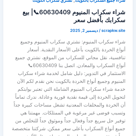
,
شراء جميع السكراب بالكويت
نشتري سكراب الكويت
شراء سكراب المنيوم 60630409📞| بيع
سكرابك بأفضل سعر
scrapkw.site
/
ديسمبر 2, 2025
شراء سكراب المنيوم: نشتري سكراب المنيوم وجميع
أنواع الخردة بالكويت بأعلى الأسعار النقدية. أسعار
تنافسية، نقل مجاني للسكراب من الموقع، نشتري جميع
أنواع السكراب والمعادن. اتصل بنا 60630409📞
الاستثمار في التدوير: دليل شامل لخدمة شراء سكراب
المنيوم وجميع أنواع الخردة بالكويت نحن نقدم لكم الآن
خدمة شراء سكراب المنيوم الشاملة التي تعتبر بوابتكم
لتحويل الخردة إلى قيمة نقدية فورية وعادلة. ندرك تماماً
أن الخردة والمخلفات المعدنية تشغل مساحات كبيرة جداً
وتسبب فوضى غير مرغوبة في الممتلكات. مهمتنا هي
توفير حل سريع جداً وفعال جداً وموثوق جداً للتخلص من
جميع أنواع السكراب بأعلى سعر ممكن. شركتنا متخصصة