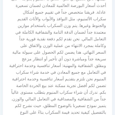
أحدث أسعار البورصة العالمية للمعادن لضمان تسعيرة
عادلة. فريقنا متخصص جداً في تقييم جميع أشكال
سكراب الألمنيوم، مثل النوافذ والأبواب والأثاث القديم
والجنوط وغيرها. يتم وزن السكراب باستخدام موازين
معتمدة جداً لضمان الدقة التامة والشفافية الكاملة في
التعامل المالي. نحن نقدم لكم دفعة نقدية فورية جداً
وكاملة بمجرد الانتهاء من عملية الوزن والاتفاق على
السعر النهائي. هذا يضمن لكم الحصول على سيولة مالية
سريعة جداً ومباشرة دون أي تأخير أو انتظار مزعج
ومقلق. الشفافية والمهنية: أسعار تنافسية وخدمة احترافية
في التعامل مع جميع المعادن في خدمة شراء سكراب
المنيوم نحن نلتزم بتقديم أسعار تنافسية وخدمة احترافية
تضمن لكم أفضل تجربة ممكنة عند بيع الخردة الخاصة
بكم. ندرك أن شراء سكراب المنيوم يتطلب مستوى عالياً
جداً من الشفافية والمصداقية في التعامل المالي والوزن.
يتميز نموذج تسعيرنا بالوضوح المطلق، حيث نشرح لكم
بالتفصيل كيفية تحديد قيمة السكراب بناءً على النوع