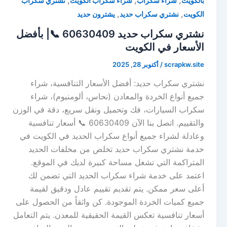
,
,
,
بالكويت
شراء سكراب
شراء سكراب الكويت
نشتري سكراب
,
,
الكويت
نشتري سكراب حديد
يشترون حديد
نشتري سكراب حديد 60630409 📞| بأفضل
الأسعار في الكويت
scrapkw.site
/
أكتوبر 28, 2025
نشتري سكراب حديد: أفضل الأسعار التنافسية، شراء
جميع أنواع الخردة والمعادن (نحاس، ألومنيوم)، شراء
سكراب السيارات، فك وتحميل ونقل سريع، دقة في الوزن
والتقييم. اتصل بنا الآن 60630409 📞 أسعار تنافسية
وعادلة لشراء جميع أنواع سكراب الحديد في الكويت في
خدمة نشتري سكراب حديد تخلص من مخلفات الحديد
المتراكمة التي تشغل مساحة كبيرة لديك في الموقع.
اعتمد على خدمة شراء سكراب الحديد التي تضمن لك
أعلى سعر ممكن. يتم تقديم تقييم عادل ودقيق لقيمة
جميع كميات الخردة الموجودة. كن واثقاً من الحصول على
أسعار تنافسية تعكس القيمة الحقيقية للمعدن. يتم التعامل