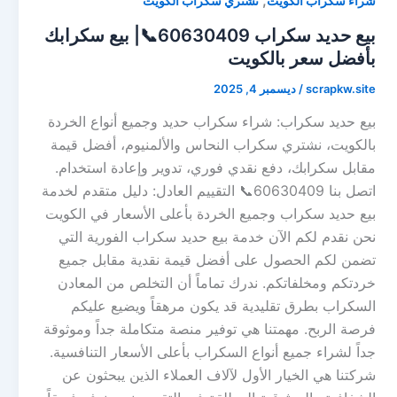
,
شراء سكراب الكويت
نشتري سكراب الكويت
بيع حديد سكراب 60630409📞| بيع سكرابك
بأفضل سعر بالكويت
scrapkw.site
/
ديسمبر 4, 2025
بيع حديد سكراب: شراء سكراب حديد وجميع أنواع الخردة
بالكويت، نشتري سكراب النحاس والألمنيوم، أفضل قيمة
مقابل سكرابك، دفع نقدي فوري، تدوير وإعادة استخدام.
اتصل بنا 60630409📞 التقييم العادل: دليل متقدم لخدمة
بيع حديد سكراب وجميع الخردة بأعلى الأسعار في الكويت
نحن نقدم لكم الآن خدمة بيع حديد سكراب الفورية التي
تضمن لكم الحصول على أفضل قيمة نقدية مقابل جميع
خردتكم ومخلفاتكم. ندرك تماماً أن التخلص من المعادن
السكراب بطرق تقليدية قد يكون مرهقاً ويضيع عليكم
فرصة الربح. مهمتنا هي توفير منصة متكاملة جداً وموثوقة
جداً لشراء جميع أنواع السكراب بأعلى الأسعار التنافسية.
شركتنا هي الخيار الأول لآلاف العملاء الذين يبحثون عن