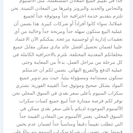
جداً في تقييم جميع المعادن المستعملة، مثل الألمنيوم
والنحاس والحديد والبرونز وغيرها من المعادن الثمينة. نحن
نلتزم بتقديم خدمة احترافية جداً وموثوقة جداً لجميع
عملائنا، سواء كانوا أفراداً أو شركات كبيرة. هذا يضمن أن
عملية البيع ستكون سهلة جداً ومربحة جداً وخالية من أي
تعقيدات إدارية أو لوجستية مزعجة. يمكنكم الآن الاعتماد
علينا لضمان تحصيل أفضل عائد مادي ممكن مقابل جميع
مخلفاتكم المعدنية المختلفة. نلتزم بالاحترافية الكاملة في
كل مرحلة من مراحل العمل، بدءاً من المعاينة وحتى
عملية الدفع والتفريغ النهائي. نضمن لكم أن خدمتكم
ستكون مستدامة ومسؤولة بيئياً، حيث يتم تدوير جميع
المواد بشكل صحيح وموثوق جداً. القيمة الفورية: نشتري
سكراب المنيوم بأعلى سعر نقدي في السوق المحلي نحن
نوفر لكم فرصة ممتازة جداً لبيع جميع كميات سكراب
الألمنيوم الموجودة لديكم بأعلى سعر نقدي ممكن في
السوق المحلي. يعتبر الألمنيوم من المعادن القيمة جداً
التي تتطلب تقييماً دقيقاً ومناسباً جداً لضمان عدم بخس
قيمتها. نحن نضمن أن شراء سكراب المنيوم يتم بناءً على