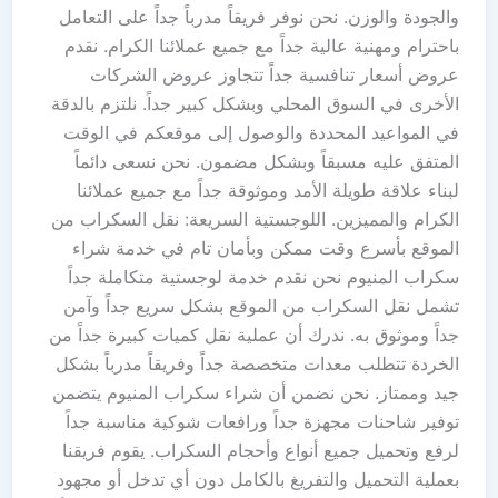
والجودة والوزن. نحن نوفر فريقاً مدرباً جداً على التعامل
باحترام ومهنية عالية جداً مع جميع عملائنا الكرام. نقدم
عروض أسعار تنافسية جداً تتجاوز عروض الشركات
الأخرى في السوق المحلي وبشكل كبير جداً. نلتزم بالدقة
في المواعيد المحددة والوصول إلى موقعكم في الوقت
المتفق عليه مسبقاً وبشكل مضمون. نحن نسعى دائماً
لبناء علاقة طويلة الأمد وموثوقة جداً مع جميع عملائنا
الكرام والمميزين. اللوجستية السريعة: نقل السكراب من
الموقع بأسرع وقت ممكن وبأمان تام في خدمة شراء
سكراب المنيوم نحن نقدم خدمة لوجستية متكاملة جداً
تشمل نقل السكراب من الموقع بشكل سريع جداً وآمن
جداً وموثوق به. ندرك أن عملية نقل كميات كبيرة جداً من
الخردة تتطلب معدات متخصصة جداً وفريقاً مدرباً بشكل
جيد وممتاز. نحن نضمن أن شراء سكراب المنيوم يتضمن
توفير شاحنات مجهزة جداً ورافعات شوكية مناسبة جداً
لرفع وتحميل جميع أنواع وأحجام السكراب. يقوم فريقنا
بعملية التحميل والتفريغ بالكامل دون أي تدخل أو مجهود