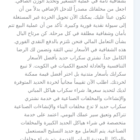
بشفافية تامة في عملية التسعير وتحديد الوزن الصافي.
اجعل من مخلفاتك مصدراً للدخل الإضافي بدلاً من أن
تكون عبئاً عليك. يمكنك الآن تحويل الخردة غير المستغلة
إلى سيولة نقدية فورية وكبيرة. تأكد من أن عملية البيع تتم
بأمان وشفافية مطلقة في كل مرحلة. كن مرتاح البال
بشأن التعامل المالي فنحن نلتزم بالدفع النقدي الفوري.
هذه الشفافية في الأسعار تبني الثقة وتضمن لك الرضا
الكامل جداً. نشتري سكراب حديد بأفضل الأسعار
التنافسية والعادلة لجميع الكميات في الكويت. لا تبيع
سكرابك بأسعار متدنية بل اختر أفضل قيمة ممكنة
لخردتك. اطلب الآن تقييماً مجانياً لخردة الحديد المتوفرة
لديك لتحديد سعرها. شراء سكراب هياكل المباني
والإنشاءات والمخلفات الصناعية في خدمة نشتري
سكراب حديد لا تدع مخلفات البناء والإنشاءات الصناعية
تتراكم وتعيق سير عملك اليومي. اعتمد على خدمة
متخصصة في شراء هياكل الحديد الكبيرة والمخلفات
الصناعية. يتم التعامل مع حديد التسليح المستعمل
والهياكل المعدنية للمباني القديمة. يتم شراء مخلفات