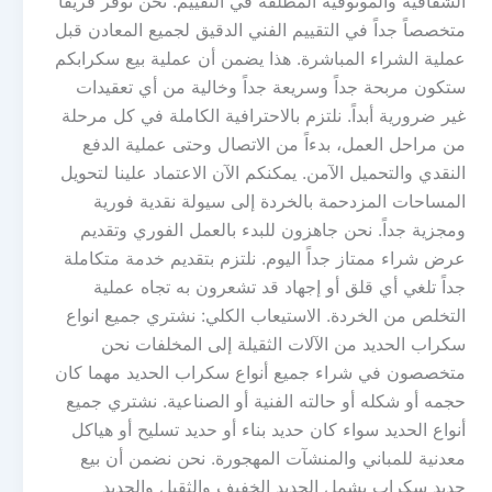
الشفافية والموثوقية المطلقة في التقييم. نحن نوفر فريقاً
متخصصاً جداً في التقييم الفني الدقيق لجميع المعادن قبل
عملية الشراء المباشرة. هذا يضمن أن عملية بيع سكرابكم
ستكون مربحة جداً وسريعة جداً وخالية من أي تعقيدات
غير ضرورية أبداً. نلتزم بالاحترافية الكاملة في كل مرحلة
من مراحل العمل، بدءاً من الاتصال وحتى عملية الدفع
النقدي والتحميل الآمن. يمكنكم الآن الاعتماد علينا لتحويل
المساحات المزدحمة بالخردة إلى سيولة نقدية فورية
ومجزية جداً. نحن جاهزون للبدء بالعمل الفوري وتقديم
عرض شراء ممتاز جداً اليوم. نلتزم بتقديم خدمة متكاملة
جداً تلغي أي قلق أو إجهاد قد تشعرون به تجاه عملية
التخلص من الخردة. الاستيعاب الكلي: نشتري جميع انواع
سكراب الحديد من الآلات الثقيلة إلى المخلفات نحن
متخصصون في شراء جميع أنواع سكراب الحديد مهما كان
حجمه أو شكله أو حالته الفنية أو الصناعية. نشتري جميع
أنواع الحديد سواء كان حديد بناء أو حديد تسليح أو هياكل
معدنية للمباني والمنشآت المهجورة. نحن نضمن أن بيع
حديد سكراب يشمل الحديد الخفيف والثقيل والحديد