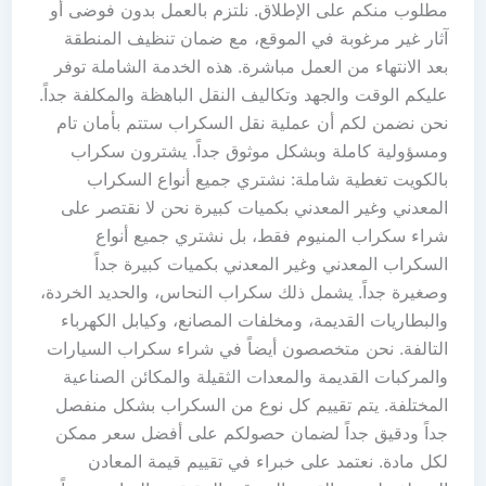
مطلوب منكم على الإطلاق. نلتزم بالعمل بدون فوضى أو
آثار غير مرغوبة في الموقع، مع ضمان تنظيف المنطقة
بعد الانتهاء من العمل مباشرة. هذه الخدمة الشاملة توفر
عليكم الوقت والجهد وتكاليف النقل الباهظة والمكلفة جداً.
نحن نضمن لكم أن عملية نقل السكراب ستتم بأمان تام
ومسؤولية كاملة وبشكل موثوق جداً. يشترون سكراب
بالكويت تغطية شاملة: نشتري جميع أنواع السكراب
المعدني وغير المعدني بكميات كبيرة نحن لا نقتصر على
شراء سكراب المنيوم فقط، بل نشتري جميع أنواع
السكراب المعدني وغير المعدني بكميات كبيرة جداً
وصغيرة جداً. يشمل ذلك سكراب النحاس، والحديد الخردة،
والبطاريات القديمة، ومخلفات المصانع، وكيابل الكهرباء
التالفة. نحن متخصصون أيضاً في شراء سكراب السيارات
والمركبات القديمة والمعدات الثقيلة والمكائن الصناعية
المختلفة. يتم تقييم كل نوع من السكراب بشكل منفصل
جداً ودقيق جداً لضمان حصولكم على أفضل سعر ممكن
لكل مادة. نعتمد على خبراء في تقييم قيمة المعادن