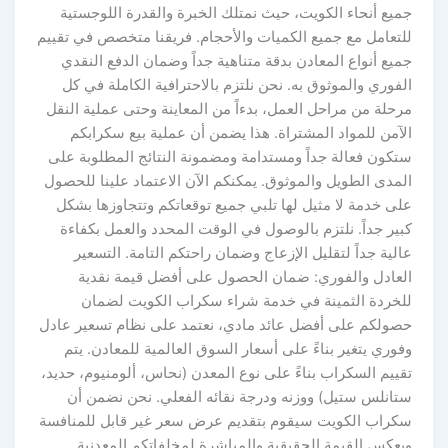
جميع أنحاء الكويت، حيث نمتلك الخبرة والقدرة اللوجستية
للتعامل مع جميع الكميات والأحجام. فريقنا متخصص في تقييم
جميع أنواع المعادن بدقة متناهية جداً وضمان الدفع النقدي
الفوري والموثوق به. نحن نلتزم بالاحترافية الكاملة في كل
مرحلة من مراحل العمل، بدءاً من المعاينة وحتى عملية النقل
الآمن للمواد المشتراة. هذا يضمن أن عملية بيع سكرابكم
ستكون فعالة جداً ومستدامة ومضمونة النتائج المطلوبة على
المدى الطويل والموثوق. يمكنكم الآن الاعتماد علينا للحصول
على خدمة لا مثيل لها تلبي جميع توقعاتكم وتتجاوزها بشكل
كبير جداً. نلتزم بالوصول في الوقت المحدد والعمل بكفاءة
عالية جداً لتقليل الإزعاج وضمان راحتكم التامة. التسعير
العادل والفوري: ضمان الحصول على أفضل قيمة نقدية
للخردة الثمينة في خدمة شراء سكراب الكويت لضمان
حصولكم على أفضل عائد مادي، نعتمد على نظام تسعير عادل
وفوري يتغير بناءً على أسعار السوق العالمية للمعادن. يتم
تقييم السكراب بناءً على نوع المعدن (نحاس، ألومنيوم، حديد،
ستانلس ستيل) ووزنه ودرجة نقائه الفعلي. نحن نضمن أن
سكراب الكويت سيقوم بتقديم عرض سعر غير قابل للمنافسة
ويعكس القيمة الحقيقية والمباشرة لمخلفاتكم المعدنية