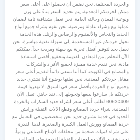
والخردة المختلفة. نحن نضمن أن تحصلوا على أعلى سعر
ممكن لخردتكم المعدنية. يتم تحديد السعر بناءً على وزن
ونوعية المعدن وحالته العامة. نحن نعمل بشفافية تامة لضمان
عملية بيع وشراء عادلة ومرضية. نحن نقوم بشراء جميع أنواع
الحديد والنحاس والألمنيوم والرصاص والزنك. هذه الخدمة
تحول خردتكم غير المستخدمة إلى سيولة نقدية مباشرة. نحن
نعمل بجد لتوفير أفضل تجربة بيع سهلة ومريحة جداً. يمكنكم
الآن التخلص من المعادن القديمة وتحقيق أقصى استفادة
مادية. نحن نقدم خدمة مميزة لجميع الأفراد والشركات
والمصانع في الكويت. كما أننا نسعى دائماً لتقديم أعلى سعر
مقابل خردتكم المعدنية. نحن نعلنها بوضوح أننا نشتري حديد
وجميع أنواع الخردة بأفضل سعر في السوق. لا تهدروا قيمة
خردتكم بل سارعوا ببيعها وتحويلها إلى نقد جاهز. اتصل الآن
60630409 لطلب أعلى سعر لشراء حديد السكراب والخردة
المعدنية. شراء خردة المصانع وقطع الآلات الثقيلة ورايش
الحديد في خدمة نشتري حديد نحن متخصصون في التعامل مع
خردة المصانع وورش العمل الكبيرة والصغيرة. لدينا القدرة
على شراء كميات ضخمة من مخلفات الإنتاج الصناعي يومياً.
نحن نشتري الآلات والمعدات الثقيلة القديمة وغير الصالحة