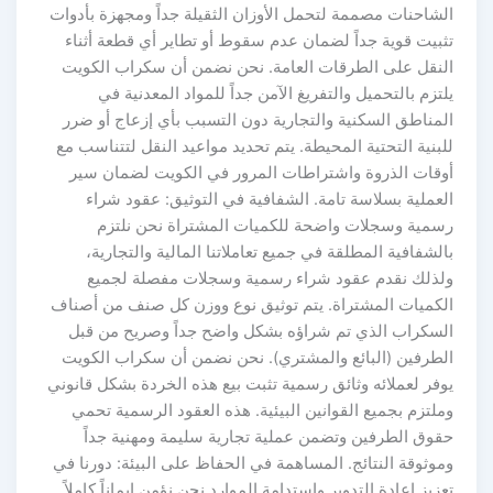
الشاحنات مصممة لتحمل الأوزان الثقيلة جداً ومجهزة بأدوات
تثبيت قوية جداً لضمان عدم سقوط أو تطاير أي قطعة أثناء
النقل على الطرقات العامة. نحن نضمن أن سكراب الكويت
يلتزم بالتحميل والتفريغ الآمن جداً للمواد المعدنية في
المناطق السكنية والتجارية دون التسبب بأي إزعاج أو ضرر
للبنية التحتية المحيطة. يتم تحديد مواعيد النقل لتتناسب مع
أوقات الذروة واشتراطات المرور في الكويت لضمان سير
العملية بسلاسة تامة. الشفافية في التوثيق: عقود شراء
رسمية وسجلات واضحة للكميات المشتراة نحن نلتزم
بالشفافية المطلقة في جميع تعاملاتنا المالية والتجارية،
ولذلك نقدم عقود شراء رسمية وسجلات مفصلة لجميع
الكميات المشتراة. يتم توثيق نوع ووزن كل صنف من أصناف
السكراب الذي تم شراؤه بشكل واضح جداً وصريح من قبل
الطرفين (البائع والمشتري). نحن نضمن أن سكراب الكويت
يوفر لعملائه وثائق رسمية تثبت بيع هذه الخردة بشكل قانوني
وملتزم بجميع القوانين البيئية. هذه العقود الرسمية تحمي
حقوق الطرفين وتضمن عملية تجارية سليمة ومهنية جداً
وموثوقة النتائج. المساهمة في الحفاظ على البيئة: دورنا في
تعزيز إعادة التدوير واستدامة الموارد نحن نؤمن إيماناً كاملاً