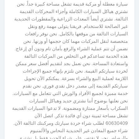
سيارة معطلة أو مركبة قديمة تشغل مساحة كبيرة جداً. نحن
نشتري هياكل السيارات الكاملة وأجزاء المحركات القديمة
التالفة. نشتري أيضاً المعدات الزراعية والمقطورات الحديدية
غير الصالحة للاستخدام. فريقنا يتولى مهمة رفع ونقل
السيارات التالفة من موقعها بالكامل. نحن نوفر رافعات
متخصصة لنقل المركبات مهما كان حجمها أو وزنها. نحن
نضمن أن تتم عملية الشراء والرفع بأمان تام ودون أي إزعاج.
هذه الخدمة تساعدكم في التخلص من المركبات التالفة
واستعادة المساحة. نحن نعمل بجد لتقديم أفضل سعر ممكن
لخردة سيارتكم القيمة. نحن نلتزم بإنهاء جميع الإجراءات
اللازمة لعملية البيع والشراء بسرعة. يمكنكم الآن تحويل
سيارتكم القديمة إلى مصدر دخل نقدي فوري. نحن نقدم
خدمة مميزة لجميع الأفراد والورش التي تتعامل مع السيارات.
نحن نعلنها بوضوح أننا نشتري حديد وهياكل السيارات
السكراب بأسعار ممتازة ومضمونة. لا تدعوا السيارات القديمة
تشغل مساحة ثمينة دون أي فائدة تذكر. اتصل الآن
60630409 لطلب شراء خردة سيارتك ومركبتك التالفة الآن.
شراء جميع المعادن غير الحديدية النحاس والألمنيوم
والرصاص نحن لا نقتصر على شراء الحديد فقط بل نشتري