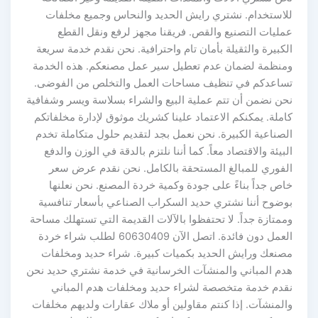
للاستخدام. نشتري رايش الحديد والنحاس وجميع مخلفات
عمليات التصنيع والقص. فريقنا مجهز لرفع ونقل القطع
الكبيرة والثقيلة بأمان تام واحترافية. نحن نقدم خدمة سريعة
ومنظمة لضمان عدم تعطيل سير عمل مصنعكم. هذه الخدمة
تساعدكم في تنظيف مساحات العمل والتخلص من الفوضى.
نحن نضمن أن تتم عملية البيع والشراء بسلاسة ويسر وشفافية
كاملة. يمكنكم الاعتماد علينا كشريك موثوق لإدارة مخلفاتكم
الصناعية الكبيرة. نحن نعمل بجد لتقديم حلول متكاملة تخدم
البيئة والاقتصاد معاً. كما أننا نلتزم بالدقة في الوزن والدفع
الفوري للمبالغ المستحقة بالكامل. نحن نقدم عرض سعر
خاص جداً بناءً على جودة وكمية خردة المصنع. نحن نعلنها
بوضوح أننا نشتري حديد السكراب الصناعي بأسعار تنافسية
وممتازة جداً. لا تحتفظوا بالآلات القديمة التي تستهلك مساحة
العمل دون فائدة. اتصل الآن 60630409 لطلب شراء خردة
مصنعك ورايش الحديد بكميات كبيرة. شراء حديد ومخلفات
هدم المباني والمنشآت الخرسانية في خدمة نشتري حديد نحن
نقدم خدمة متخصصة لشراء حديد ومخلفات هدم المباني
والمنشآت. إذا كنتم مقاولين أو ملاك عقارات ولديهم مخلفات