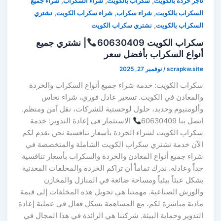
,
,
,
تاجر خردة بالكويت
سكراب بالكويت
شراء السكراب
شراء جميع
,
,
,
السكراب بالكويت
شراء سكراب
شراء سكراب الكويت
نشتري
,
السكراب بالكويت
نشتري سكراب الكويت
سكراب الكويت 60630409
| نشتري جميع
أنواع السكراب بأفضل سعر
scrapkw.site
/
نوفمبر 27, 2025
سكراب الكويت: خدمة شراء جميع أنواع السكراب والخردة
والمعادن في الكويت. تسعير عادل فوري، شراء نحاس
وألومنيوم وحديد، حلول لوجستية للشركات، نقل آمن ومنظم.
اتصل بنا 60630409
الاستثمار في إعادة التدوير: خدمة
سكراب الكويت لشراء الخردة بأسعار تنافسية نحن نقدم لكم
الآن خدمة نشتري سكراب الكويت الشاملة والمتخصصة في
شراء جميع أنواع المعادن والخردة والسكراب بأسعار تنافسية
جداً وعادلة. ندرك تماماً أن تراكم الخردة والمخلفات المعدنية
يشكل عبئاً بيئياً ومساحة ضائعة في المنازل والمخازن
والورش الصناعية. مهمتنا هي تحويل هذه المخلفات إلى قيمة
مادية مباشرة لكم، مع المساهمة بشكل فعال في عملية إعادة
التدوير وحماية البيئة. شركتنا هي الرائدة في هذا المجال في