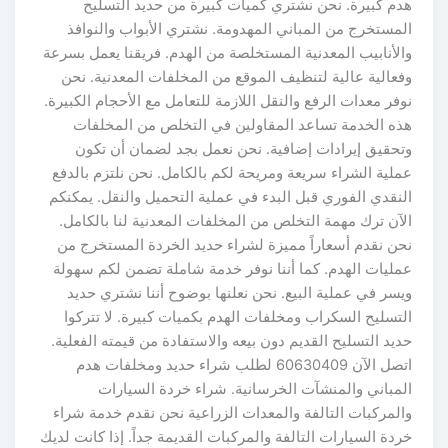
هدم كبيرة. نحن نشتري كميات كبيرة من حديد التسليح
المستخرج من المباني المهدومة. نشتري الأبواب والنوافذ
والأنابيب المعدنية المستخلصة من الهدم. فريقنا يعمل بسرعة
وفعالية عالية لتنظيف الموقع من المخلفات المعدنية. نحن
نوفر معدات الرفع والنقل اللازمة للتعامل مع الأحجام الكبيرة.
هذه الخدمة تساعد المقاولين في التخلص من المخلفات
وتحقيق إيرادات إضافية. نحن نعمل بجد لضمان أن تكون
عملية الشراء سريعة ومريحة لكم بالكامل. نحن نلتزم بالدفع
النقدي الفوري قبل البدء في عملية التحميل والنقل. يمكنكم
الآن ترك مهمة التخلص من المخلفات المعدنية لنا بالكامل.
نحن نقدم أسعاراً مميزة لشراء حديد الخردة المستخرج من
عمليات الهدم. كما أننا نوفر خدمة شاملة تضمن لكم سهولة
ويسر في عملية البيع. نحن نعلنها بوضوح أننا نشتري حديد
التسليح السكراب ومخلفات الهدم بكميات كبيرة. لا تتركوا
حديد التسليح القديم دون بيعه والاستفادة من قيمته الفعلية.
اتصل الآن 60630409 لطلب شراء حديد ومخلفات هدم
المباني والمنشآت الخرسانية. شراء خردة السيارات
والمركبات التالفة والمعدات الزراعية نحن نقدم خدمة شراء
خردة السيارات التالفة والمركبات القديمة جداً. إذا كانت لديك