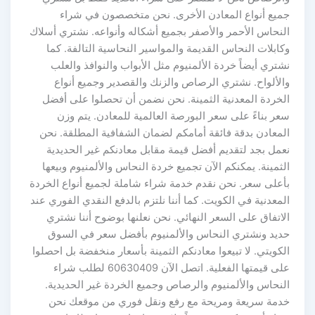
جميع أنواع المعادن الأخرى. نحن متخصصون في شراء
النحاس الأحمر والأصفر بجميع أشكاله وأنواعه. نشتري أسلاك
وكابلات النحاس القديمة والمواسير النحاسية التالفة. كما
نشتري أيضاً خردة الألمنيوم مثل الأبواب والنوافذ والعلب
والألواح. نشتري الرصاص والزنك والقصدير وجميع أنواع
الخردة المعدنية الثمينة. نحن نضمن أن تحصلوا على أفضل
سعر بناءً على سعر البورصة العالمية للمعادن. يتم وزن
المعادن بدقة فائقة أمامكم لضمان الشفافية المطلقة. نحن
نعمل بجد لتقديم أفضل قيمة مقابل معادنكم غير الحديدية
الثمينة. يمكنكم الآن تجميع خردة النحاس والألمنيوم وبيعها
بأعلى سعر. نحن نقدم خدمة شراء شاملة لجميع أنواع الخردة
المعدنية في الكويت. كما أننا نلتزم بالدفع النقدي الفوري عند
الاتفاق على السعر النهائي. نحن نعلنها بوضوح أننا نشتري
حديد ونشتري النحاس والألمنيوم بأفضل سعر في السوق
الكويتي. لا تبيعوا معادنكم الثمينة بأسعار منخفضة بل احصلوا
على قيمتها الفعلية. اتصل الآن 60630409 لطلب شراء
النحاس والألمنيوم والرصاص وجميع الخردة غير الحديدية.
خدمة سريعة ومريحة مع رفع ونقل فوري من موقعك نحن