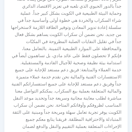
جداً بالدور الحيوي الذي نلعبه في تعزيز الاقتصاد الدائري
وحماية البيئة الطبيعية في الكويت بشكل كبير جداً. عملية
شراء السكراب والخردة هي خطوة أولى وأساسية جداً في
سلسلة إعادة تدوير المعادن وتوفير الطاقة اللازمة لاستخراجها
من جديد. نحن نضمن أن سكراب الكويت يساهم بشكل فعال
جداً في تقليل النفايات الصلبة المطروحة في المكبّات
والمحافظة على الموارد الطبيعية الثمينة. بالتعامل معنا،
فإنكم لا تحصلون فقط على عائد مادي، بل تساهمون أيضاً في
استدامة بيئة نظيفة وصحية للأجيال القادمة والمستقبلية.
خدمة العملاء والمتابعة: فريق دعم مستعد للإجابة على جميع
الاستفسارات الفنية والمالية نحن نقدم خدمة عملاء متميزة
جداً وفريق دعم مستعد للإجابة على جميع استفساراتكم الفنية
والمالية المتعلقة بعملية بيع السكراب. يمكنكم التواصل معنا
مباشرة لطلب معاينة مجانية وسريعة جداً وتحديد موعد النقل
المناسب لظروفكم وأوقاتكم المتاحة. نحن نضمن أن سكراب
الكويت يوفر تجربة تعامل سهلة ومريحة جداً ومبنية على الثقة
المتبادلة والاحترافية المطلقة. فريقنا يتابع معكم جميع
الإجراءات المتعلقة بعملية التقييم والنقل والدفع لضمان