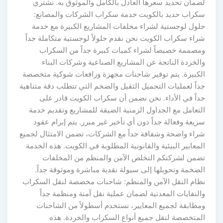
لضمان تحديد سعرها العادل بالكامل والموثوق به. نشتري
سكراب حديد بالكويت خدمة سكراب الشركات والمصانع:
حلول لوجستية لشراء مخلفات المشاريع الكبيرة مع خدمة
شراء سكراب الكويت نحن نقدم حلولاً لوجستية متكاملة جداً
ومصممة خصيصاً لشراء كميات كبيرة جداً من السكراب
والخردة الناتجة عن المشاريع الصناعية وشركات البناء
الكبيرة. يتم توفير شاحنات مجهزة ورافعات شوكية متخصصة
جداً لعمليات التحميل الثقيل والضخم التي تتطلب دقة متناهية
جداً في الأداء. نحن نضمن أن سكراب الكويت قادر على
التعامل مع الجداول الزمنية الضيقة للمشاريع وتقديم خدمة
سريعة وفعالة جداً دون أي تأخير غير مبرر. يتم إبرام عقود
شراء واضحة وشفافة جداً مع الشركات، تضمن الامتثال لجميع
المعايير البيئية والقانونية المطلوبة في الكويت. هذه الخدمة
تضمن لشركتكم التخلص الآمن والمنظم من المخلفات
الضخمة وتحويلها إلى سيولة نقدية مباشرة وموثوقة جداً.
نظام النقل الآمن والمنظم: شاحنات مخصصة لنقل السكراب
والنفايات المعدنية لضمان عملية نقل آمنة ومنظمة جداً
ومطابقة لجميع المعايير، نستخدم أسطولاً من الشاحنات
المتخصصة لنقل جميع أنواع السكراب والخردة. هذه