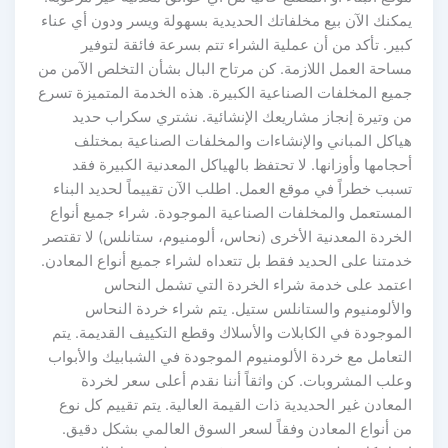
يمكنك الآن بيع مخلفاتك الحديدية بسهولة ويسر ودون أي عناء
كبير. تأكد من أن عملية الشراء تتم بسرعة فائقة لتوفير
مساحة العمل اللازمة. كن مرتاح البال بشأن التخلص الآمن من
جميع المخلفات الصناعية الكبيرة. هذه الخدمة المتميزة تسرع
من وتيرة إنجاز مشاريعك الإنشائية. نشتري سكراب حديد
هياكل المباني والإنشاءات والمخلفات الصناعية بمختلف
أحجامها وأوزانها. لا تحتفظ بالهياكل المعدنية الكبيرة فقد
تسبب خطراً في موقع العمل. اطلب الآن تقييماً لحديد البناء
المستعمل والمخلفات الصناعية الموجودة. شراء جميع أنواع
الخردة المعدنية الأخرى (نحاس، ألومنيوم، ستانلس) لا تقتصر
خدمتنا على الحديد فقط بل تتعداه لشراء جميع أنواع المعادن.
اعتمد على خدمة شراء الخردة التي تشمل النحاس
والألومنيوم والستانلس ستيل. يتم شراء خردة النحاس
الموجودة في الكابلات والأسلاك وقطع التكييف القديمة. يتم
التعامل مع خردة الألومنيوم الموجودة في الشبابيك والأبواب
وعلب المشروبات. كن واثقاً أننا نقدم أعلى سعر لخردة
المعادن غير الحديدية ذات القيمة العالية. يتم تقييم كل نوع
من أنواع المعادن وفقاً لسعر السوق العالمي بشكل دقيق.