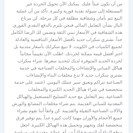
من أن تكون عبئاً عليك. يمكنك الآن تحويل الخردة غير
المستغلة إلى سيولة نقدية فورية وكبيرة. تأكد من أن عملية
البيع تتم بأمان وشفافية مطلقة في كل مرحلة. كن مرتاح
البال بشأن التعامل المالي فنحن نلتزم بالدفع النقدي الفوري.
هذه الشفافية في الأسعار تبني الثقة وتضمن لك الرضا الكامل
جداً. نشتري سكراب حديد بأفضل الأسعار التنافسية والعادلة
لجميع الكميات في الكويت. لا تبيع سكرابك بأسعار متدنية بل
اختر أفضل قيمة ممكنة لخردتك. اطلب الآن تقييماً مجانياً
لخردة الحديد المتوفرة لديك لتحديد سعرها. شراء سكراب
هياكل المباني والإنشاءات والمخلفات الصناعية في خدمة
نشتري سكراب حديد لا تدع مخلفات البناء والإنشاءات
الصناعية تتراكم وتعيق سير عملك اليومي. اعتمد على خدمة
متخصصة في شراء هياكل الحديد الكبيرة والمخلفات
الصناعية. يتم التعامل مع حديد التسليح المستعمل والهياكل
المعدنية للمباني القديمة. يتم شراء مخلفات المصانع والورش
والآلات الصناعية الثقيلة والقديمة. كن واثقاً أننا نقوم بشراء
جميع الأحجام والأوزان مهما كانت كبيرة جداً. يتم توفير فرق
متخصصة لفك وتجهيز وتحميل هذه الهياكل الكبيرة. اجعل
موقع البناء أو المصنع خالياً من أي عوائق معدنية غير مرغوبة.