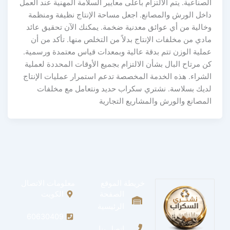
الصناعية. يتم الالتزام بأعلى معايير السلامة المهنية عند العمل
داخل الورش والمصانع. اجعل مساحة الإنتاج نظيفة ومنظمة
وخالية من أي عوائق معدنية ضخمة. يمكنك الآن تحقيق عائد
مادي من مخلفات الإنتاج بدلاً من التخلص منها. تأكد من أن
عملية الوزن تتم بدقة عالية وبمعدات قياس معتمدة ورسمية.
كن مرتاح البال بشأن الالتزام بجميع الأوقات المحددة لعملية
الشراء. هذه الخدمة المخصصة تدعم استمرار عمليات الإنتاج
لديك بسلاسة. نشتري سكراب حديد ونتعامل مع مخلفات
المصانع والورش والمشاريع التجارية
خريطة الموقع
معلومات الاتصال
الصفحة
الكويت
الرئيسية
60630409
اتصل بنا