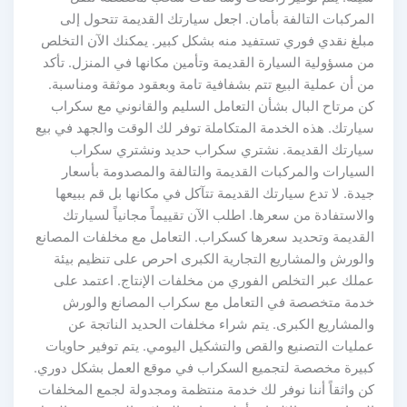
المركبات التالفة بأمان. اجعل سيارتك القديمة تتحول إلى
مبلغ نقدي فوري تستفيد منه بشكل كبير. يمكنك الآن التخلص
من مسؤولية السيارة القديمة وتأمين مكانها في المنزل. تأكد
من أن عملية البيع تتم بشفافية تامة وبعقود موثقة ومناسبة.
كن مرتاح البال بشأن التعامل السليم والقانوني مع سكراب
سيارتك. هذه الخدمة المتكاملة توفر لك الوقت والجهد في بيع
سيارتك القديمة. نشتري سكراب حديد ونشتري سكراب
السيارات والمركبات القديمة والتالفة والمصدومة بأسعار
جيدة. لا تدع سيارتك القديمة تتآكل في مكانها بل قم ببيعها
والاستفادة من سعرها. اطلب الآن تقييماً مجانياً لسيارتك
القديمة وتحديد سعرها كسكراب. التعامل مع مخلفات المصانع
والورش والمشاريع التجارية الكبرى احرص على تنظيم بيئة
عملك عبر التخلص الفوري من مخلفات الإنتاج. اعتمد على
خدمة متخصصة في التعامل مع سكراب المصانع والورش
والمشاريع الكبرى. يتم شراء مخلفات الحديد الناتجة عن
عمليات التصنيع والقص والتشكيل اليومي. يتم توفير حاويات
كبيرة مخصصة لتجميع السكراب في موقع العمل بشكل دوري.
كن واثقاً أننا نوفر لك خدمة منتظمة ومجدولة لجمع المخلفات