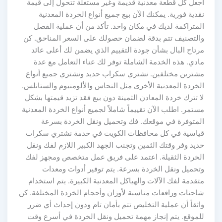
اجعل كل قطعة معدنية قديمة وغير مستغلة تتحول إلى قيمة
نقدية فورية. يمكنك الآن بيع جميع أنواع الخردة المعدنية
المتراكمة لديك في مكان واحد. تأكد من أن عملية الفصل
والتصنيف تتم بدقة لضمان حصولك على السعر المناحق. كن
مرتاح البال بشأن جودة التقييم الذي يضمن لك أعلى عائد
مادي. هذه الخدمة الشاملة توفر لك عناء التعامل مع عدة
مشترين مختلفين. نشتري سكراب حديد ونشتري جميع أنواع
الخردة المعدنية الأخرى مثل النحاس والألومنيوم والستانلس.
لا تترك خردة المعادن الثمينة دون بيع فقد تزيد قيمتها بشكل
مستمر. اطلب الآن تقييماً شاملاً لجميع أنواع الخردة المعدنية
المتوفرة في موقعك. فك وتحميل ونقل الخردة بسرعة
قياسية في كل محافظات الكويت في خدمة نشتري سكراب
حديد وفر وقتك الثمين وتجنب الجهد الكبير اللازم لفك ونقل
الخردة الثقيلة. اعتمد على فريق عمل متخصص ومجهز لفك
وتحميل ونقل الخردة بسرعة. يتم توفير أدوات ومعدات
متقدمة لفك الآلات والهياكل المعدنية الكبيرة. يتم استخدام
شاحنات ورافعات مناسبة لأوزان وأحجام الخردة المختلفة. كن
واثقاً أن عملية التخليص تتم بأمان تام ودون إحداث أي ضرر
للموقع. يتم إنجاز مهمة تحميل ونقل الخردة في أسرع وقت