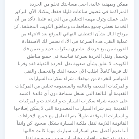
ممكن وبمهنية عالية. اجعل مساحتك تخلو من الخردة
المتراكمة في غضون ساعات قليلة فقط. يمكنك الآن التركيز
على عملك وترك مهمة التخلص من الخردة علينا. تأكد من أن
الخدمة تغطي جميع محافظات ومناطق الكويت المختلفة. كن
مرتاح البال بشأن التنظيف النهائي للموقع بعد الانتهاء من
عملية النقل. هذه السرعة في الأداء تضمن لك الاستفادة
الفورية من بيع خردتك. نشتري سكراب حديد ونضمن فك
وتحميل ونقل الخردة بسرعة قياسية في جميع مناطق
الكويت. لا تقلق بشأن صعوبة نقل الخردة الثقيلة فقد وفرنا
لك فريقاً كاملاً. اطلب الآن خدمة الفك والتحميل والنقل
المباشر للخردة من موقعك. شراء سكراب السيارات
والمركبات القديمة والتالفة والمصدومة تخلص من المركبات
القديمة أو التالفة التي تشغل مساحة دون أي فائدة. اعتمد
على خدمة شراء سكراب السيارات والشاحنات والمركبات
القديمة. يتم شراء السيارات المصدومة التي لا يمكن إصلاحها
والسيارات المتوقفة طويلاً. يتم التعامل مع جميع الإجراءات
القانونية اللازمة لنقل ملكية السيارة بشكل صحيح. كن واثقاً
أننا نقدم أفضل سعر لسكراب سيارتك مهما كانت حالتها
سيئة. يتم توفير رافعات وشاحنات سحب مخصصة لنقل