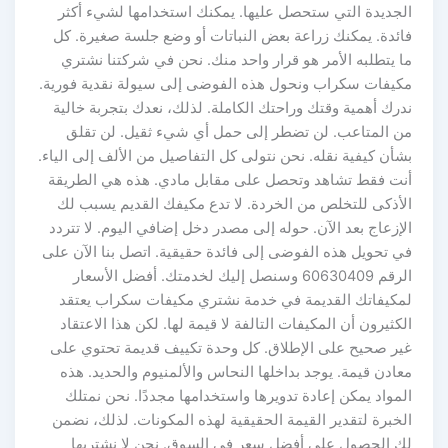
الجديدة التي ستحصل عليها. يمكنك استخدامها لشيء أكثر
فائدة. يمكنك زراعة بعض النباتات أو وضع جلسة صغيرة. كل
ما يتطلبه الأمر هو قرار واحد منك. نحن في شركتنا نشتري
مكيفات سكراب ونحول هذه الفوضى إلى سيولة نقدية فورية.
ندرك أهمية وقتك وراحتك الكاملة. لذلك، نعدك بتجربة خالية
من المتاعب. لن تضطر إلى حمل أي شيء ثقيل. لن تقلق
بشأن كيفية نقله. نحن نتولى كل التفاصيل من الألف إلى الياء.
أنت فقط تشاهد وتحصل على مقابل مادي. هذه هي الطريقة
الأذكى للتخلص من الخردة. لا تدع مكيفك القديم يسبب لك
الإزعاج بعد الآن. حوله إلى مصدر دخل إضافي اليوم. لا تتردد
في تحويل هذه الفوضى إلى فائدة حقيقية. اتصل بنا الآن على
الرقم 60630409 وسنصل إليك لخدمتك. أفضل الأسعار
لمكيفاتك القديمة في خدمة نشتري مكيفات سكراب يعتقد
الكثيرون أن المكيفات التالفة لا قيمة لها. لكن هذا الاعتقاد
غير صحيح على الإطلاق. كل وحدة تكييف قديمة تحتوي على
معادن قيمة. يوجد بداخلها النحاس والألمنيوم والحديد. هذه
المواد يمكن إعادة تدويرها واستخدامها مجددًا. نحن نمتلك
الخبرة لتقدير القيمة الحقيقية لهذه المكونات. لذلك، نضمن
لك الحصول على أفضل سعر في السوق. نحن لا نشتريها