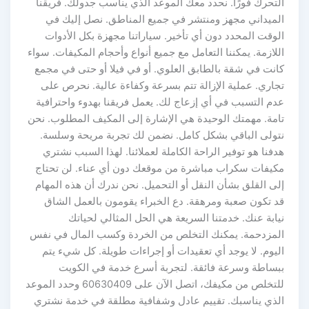
التحرك فورًا. نحدد معك الموعد الذي يناسب جدولك. فريقنا
الميداني مجهز ومنتشر في جميع المناطق. نصل إليك في
الوقت المحدد دون أي تأخير. سياراتنا مجهزة بكل الأدوات
اللازمة. يمكننا التعامل مع جميع أنواع وأحجام المكيفات. سواء
كانت في شقة بالطابق العلوي. أو في فيلا أو حتى في مجمع
تجاري. عملية الإزالة تتم بسرعة وكفاءة عالية. نحرص على
عدم التسبب في أي إزعاج لك. يعمل فريقنا بهدوء واحترافية
تامة. مهمتك الوحيدة هي الإشارة إلى المكيف المطلوب. نحن
نتولى الباقي بشكل كامل. نضمن لك تجربة مريحة وسلسة.
هدفنا هو توفير الراحة الكاملة لعملائنا. لهذا السبب نشتري
مكيفات سكراب مباشرة من موقعك دون أي عناء. لن تحتاج
إلى القلق بشأن النقل أو التحميل. نحن ندرك أن هذه المهام
قد تكون صعبة ومرهقة. دع الخبراء يقومون بالعمل الشاق
نيابة عنك. خدمتنا السريعة هي الحل المثالي لحياتك
المزدحمة. يمكنك التخلص من الخردة وكسب المال في نفس
اليوم. لا يوجد أي تعقيدات أو إجراءات طويلة. كل شيء يتم
ببساطة وسرعة فائقة. لتجربة أسرع خدمة في الكويت
للتخلص من مكيفك، اتصل الآن على 60630409 وحدد الموعد
الذي يناسبك. تقييم عادل وشفافية مطلقة في خدمة نشتري