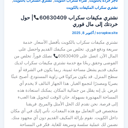
,
,
,
تاجر خردة بالكويت
شراء سكراب الكويت
نشتري السكراب بالكويت
نشتري سكراب المكيفات بالكويت
نشتري مكيفات سكراب 60630409
| حول
خردتك إلى مال فوري
scrapkw.site
/
أكتوبر 8, 2025
نشتري مكيفات سكراب بالكويت بأفضل الأسعار. خدمة
سريعة ودفع فوري. تخلص من مكيفك القديم واحصل على
المال الآن. اتصل على 60630409
نصلك فوراً. تخلص من
الفوضى وحقق ربحًا مع خدمة نشتري مكيفات سكراب لديك
مكيف قديم يشغل مساحة ثمينة. ربما يكون في الشرفة أو
سطح المنزل. قد يكون مركونًا في زاوية المستودع. أصبح عبئًا
بصريًا ومصدرًا لتجمع الغبار. هذا الجهاز التالف لا يخدم أي
غرض. بل إنه يقلل من جمالية المكان. يمكنك استعادة هذه
المساحة المهدورة بسهولة. حان الوقت لتحويل هذا العبء
إلى فرصة. نحن نقدم لك الحل الأمثل والمربح. فريقنا
متخصص في التعامل مع هذه المعدات. نأتي إليك في أي مكان
داخل الكويت. نقوم بإزالة المكيف القديم دون أي مجهود منك.
نضمن لك عملية سلسة وسريعة للغاية. فكر في المساحة