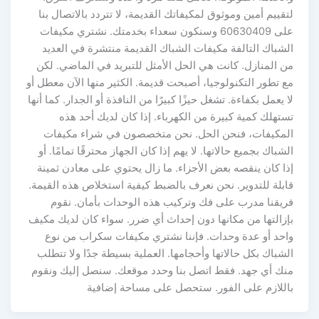
لتقييم أمين وموثوق لمكيفاتك القديمة، لا تتردد بالاتصال بنا
على 60630409 وسنكون سعداء بخدمتك. نشتري مكيفات
الشباك التالفة مكيفات الشباك القديمة منتشرة في العديد
من المنازل. كانت هي الحل الأمثل للتبريد في الماضي. لكن
مع تطور التكنولوجيا، أصبحت قديمة. الكثير منها الآن معطل أو
لا يعمل بكفاءة. تشغل حيزًا كبيرًا من النافذة أو الجدار. كما أنها
تستهلك كمية كبيرة من الكهرباء. إذا كان لديك أحد هذه
المكيفات، فنحن الحل. نحن متخصصون في شراء مكيفات
الشباك بجميع حالاتها. لا يهم إذا كان الجهاز محترقًا تمامًا. أو
إذا كان ينقصه بعض الأجزاء. ما زال يحتوي على معادن ثمينة
قابلة للتدوير. نحن نعرف بالضبط كيفية استخلاص هذه القيمة.
فريقنا مدرب على فك وتركيب هذه الوحدات بأمان. نقوم
بإزالتها من مكانها دون إحداث أي ضرر. سواء كان لديك مكيف
واحد أو عدة وحدات. فإننا نشتري مكيفات سكراب من نوع
الشباك بكل حالاتها وأحجامها. العملية بسيطة جدًا ولا تتطلب
منك أي جهد. فقط اتصل بنا وحدد موقعك. سنصل إليك ونقوم
باللازم على الفور. ستحصل على مساحة إضافية