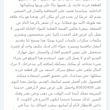
كقطعة خردة عادية. بل نقيمها بناءً على وزنها ومكوناتها
الداخلية. سياستنا تعتمد على الشفافية والعدل في التسعير.
نقدم لك عرضًا لن تجده في أي مكان آخر. هدفنا هو بناء علاقة
ثقة طويلة الأمد مع عملائنا. نريد أن تشعر بالرضا التام عن
الصفقة. سعرنا يعكس القيمة الفعلية للمواد القابلة للتدوير. لا
تقبل بأي عرض قبل التحدث إلينا. نحن متخصصون ونشتري
مكيفات سكراب بكميات كبيرة يوميًا. هذا يسمح لنا بتقديم
أسعار تنافسية ومميزة. سواء كان لديك مكيف واحد أو عشرة.
ستحصل على نفس التقييم العادل والممتاز. حول جهازك
القديم الذي لا يعمل إلى نقود. استخدم هذا المبلغ في شراء
شيء تحتاجه. أو يمكنك ببساطة إضافته إلى مدخراتك. لا تترك
المال ملقى على سطح منزلك. استفد من كل قطعة خردة
تمتلكها. نحن نساعدك على تحقيق أقصى استفادة ممكنة.
للحصول على أفضل تقييم لمكيفك القديم، تواصل معنا اليوم
على 60630409 واحصل على عرض سعر لا يُرفض. خدمتنا
السريعة تصلك أينما كنت الوقت من ذهب ونحن نقدر وقتك
الثمين. لذلك صممنا خدمتنا لتكون الأسرع في الكويت. لا
داعي للانتظار لأيام أو أسابيع. بمجرد اتصالك بنا، نبدأ في