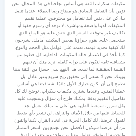
مكيفات سكراب الثقة هي أساس نجاحنا في هذا المجال. نحن
نؤمن بأن التعامل الصادق هو مفتاح رضا العملاء. عندما تتصل
بنا، كن على يقين أنك تتعامل مع محترفين. عملية تقييم
المكيفات لدينا واضحة ومباشرة. لا توجد أي رسوم خفية أو
تكاليف غير متوقعة. السعر الذي نتفق عليه هو المبلغ الذي
ستحصل عليه. يقوم خبراؤنا بفحص المكيف أمامك. يشرحون
لك كيفية تحديد قيمته. نعتمد على عوامل مثل الحجم والنوع.
كما نأخذ في الاعتبار حالة المكونات الداخلية. كل خطوة تتم
بشفافية تامة لتكون على دراية كاملة. نريد منك أن تفهم
القيمة الحقيقية لما تبيعه. هذا النهج يبني جسرًا من الثقة بيننا
وبينك. نحن لا نسعى إلى تحقيق ربح سريع وغير عادل. بل
نطمح إلى أن نكون خيارك الأول دائمًا. شفافيتنا هي أساس
عملنا المتين. وعندما نشتري مكيفات سكراب، نوضح لك كل
تفاصيل التقييم بدقة. يمكنك طرح أي سؤال وسنجيب عليه
بكل سرور. سمعتنا الطيبة هي أغلى ما نملك. نعمل بجد
للحفاظ عليها من خلال الأمانة والنزاهة. لن تشعر بأي ضغط
لقبول عرضنا. لك كامل الحرية في اتخاذ القرار. لكننا واثقون
من أن عرضنا سيكون الأفضل. نحن نجمع بين السعر الممتاز
والخدمة الموثوقة. تعامل معنا مرة واحدة وستعرف الفرق.