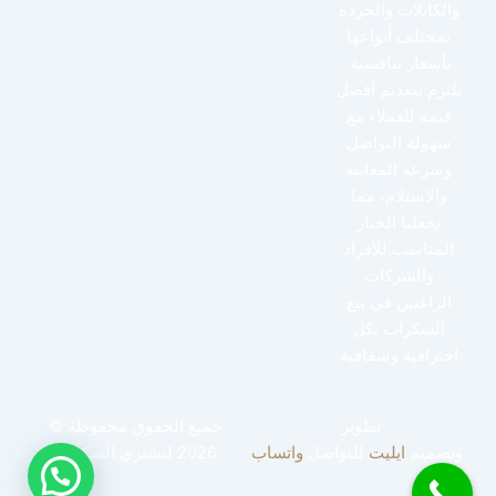
والكابلات والخردة
بمختلف أنواعها
بأسعار تنافسية.
نلتزم بتقديم أفضل
قيمة للعملاء مع
سهولة التواصل
وسرعة المعاينة
والاستلام، مما
يجعلنا الخيار
المناسب للأفراد
والشركات
الراغبين في بيع
السكراب بكل
احترافية وشفافية
تطوير
جميع الحقوق محفوظة ©
وتصميم
ايليت
للتواصل
واتساب
2026 لنشتري السكراب