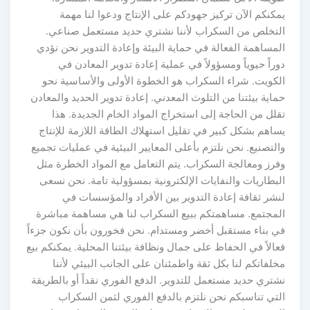
يمكنكم الآن تركيز جهودكم على الإنتاج ودعوا لنا مهمة
التخلص من السكراب لأننا نشتري حديد مستعمل صناعي.
المساهمة الفعالة في حماية البيئة وإعادة التدوير نحن نؤدي
دوراً حيوياً ومسؤولاً في عملية إعادة تدوير المعادن في
الكويت. شراء السكراب هو الخطوة الأولى والأساسية نحو
حماية بيئتنا من التلوث المعدني. إعادة تدوير الحديد والمعادن
تقلل من الحاجة إلى استخراج المواد الخام الجديدة. هذا
يساهم بشكل كبير في تقليل استهلاك الطاقة اللازمة للإنتاج
والتصنيع. نحن نلتزم بأعلى المعايير البيئية في عمليات تجميع
وفرز ومعالجة السكراب. يتم التعامل مع المواد الخطرة مثل
البطاريات والنفايات الإلكترونية بمسؤولية تامة. نحن نسعى
لنشر ثقافة إعادة التدوير بين الأفراد والمؤسسات في
المجتمع. مساهمتكم ببيع السكراب لنا هي مساهمة مباشرة
في بناء مستقبل أخضر ومستدام. نحن فخورون بأن نكون جزءاً
فعالاً في الحفاظ على جمال ونظافة بيئتنا المحلية. يمكنكم بيع
مخلفاتكم لنا بكل ثقة واطمئنان على الجانب البيئي لأننا
نشتري حديد مستعمل للتدوير. الدفع الفوري نقداً أو بالطريقة
التي تناسبكم نحن نلتزم بالدفع الفوري لثمن السكراب