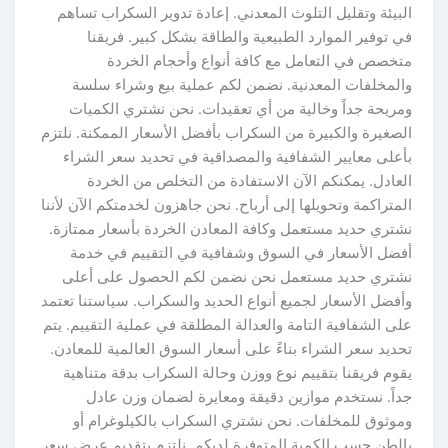
البيئة وتقليل التلوث المعدني. إعادة تدوير السكراب تساهم
في توفير الموارد الطبيعية والطاقة بشكل كبير. فريقنا
متخصص في التعامل مع كافة أنواع وأحجام الخردة
والمخلفات المعدنية. نضمن لكم عملية بيع وشراء سلسة
ومريحة جداً وخالية من أي تعقيدات. نحن نشتري الكميات
الصغيرة والكبيرة من السكراب بأفضل الأسعار الممكنة. نلتزم
بأعلى معايير الشفافية والمصداقية في تحديد سعر الشراء
العادل. يمكنكم الآن الاستفادة من التخلص من الخردة
المتراكمة وتحويلها إلى أرباح. نحن جاهزون لخدمتكم الآن لأننا
نشتري حديد مستعمل وكافة المعادن الخردة بأسعار ممتازة.
أفضل الأسعار في السوق وشفافية في التقييم في خدمة
نشتري حديد مستعمل نحن نضمن لكم الحصول على أعلى
وأفضل الأسعار لجميع أنواع الحديد والسكراب. سياستنا تعتمد
على الشفافية التامة والعدالة المطلقة في عملية التقييم. يتم
تحديد سعر الشراء بناءً على أسعار السوق العالمية للمعادن.
يقوم فريقنا بتقييم نوع ووزن وحالة السكراب بدقة متناهية
جداً. نستخدم موازين دقيقة ومعايرة لضمان وزن عادل
وموثوق للمخلفات. نحن نشتري السكراب بالكيلوغرام أو
بالطن حسب الكمية المتوفرة لديكم. نلتزم بتقديم عرض سعر