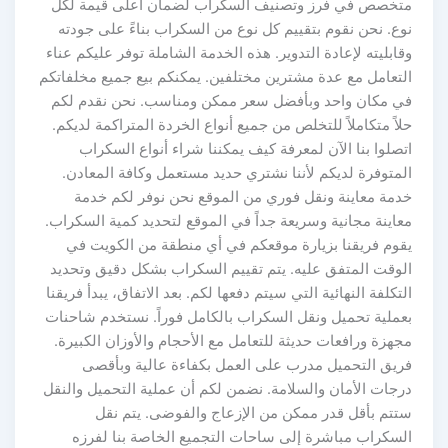
متخصص في فرز وتصنيف السكراب لضمان أعلى قيمة لكل
نوع. نحن نقوم بتقييم كل نوع من السكراب بناءً على جودته
وقابليته لإعادة التدوير. هذه الخدمة الشاملة توفر عليكم عناء
التعامل مع عدة مشترين مختلفين. يمكنكم بيع جميع مخلفاتكم
في مكان واحد وبأفضل سعر ممكن ومناسب. نحن نقدم لكم
حلاً متكاملاً للتخلص من جميع أنواع الخردة المتراكمة لديكم.
اتصلوا بنا الآن لمعرفة كيف يمكننا شراء أنواع السكراب
المتوفرة لديكم لأننا نشتري حديد مستعمل وكافة المعادن.
خدمة معاينة ونقل فوري من الموقع نحن نوفر لكم خدمة
معاينة مجانية وسريعة جداً في الموقع لتحديد كمية السكراب.
يقوم فريقنا بزيارة موقعكم في أي منطقة من الكويت في
الوقت المتفق عليه. يتم تقييم السكراب بشكل دقيق وتحديد
التكلفة النهائية التي سيتم دفعها لكم. بعد الاتفاق، يبدأ فريقنا
بعملية تحميل ونقل السكراب بالكامل فوراً. نستخدم شاحنات
مجهزة ورافعات حديثة للتعامل مع الأحجام والأوزان الكبيرة.
فريق التحميل مدرب على العمل بكفاءة عالية وبأقصى
درجات الأمان والسلامة. نضمن لكم أن عملية التحميل والنقل
ستتم بأقل قدر ممكن من الإزعاج والفوضى. يتم نقل
السكراب مباشرة إلى ساحات التجميع الخاصة بنا لفرزه