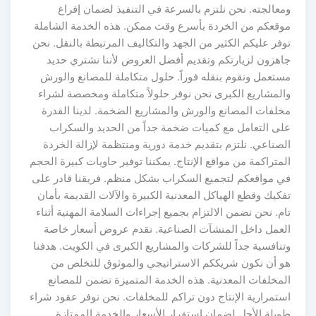
ومعالجته. نحن نلتزم بالسرعة في التنفيذ لضمان إفراغ
موقعكم من الخردة بأسرع وقت ممكن. هذه الخدمة الشاملة
توفر عليكم الكثير من الجهد والتكاليف المرتبطة بالنقل. نحن
جاهزون لزيارتكم وتقديم أفضل العروض لأننا نشتري حديد
مستعمل ونقوم بنقله فوراً. حلول متكاملة للمصانع والورش
والمشاريع الكبرى نحن نوفر حلولاً متكاملة ومخصصة لشراء
مخلفات المصانع والورش والمشاريع الضخمة. لدينا القدرة
على التعامل مع كميات ضخمة جداً من الحديد والسكراب
الصناعي. نلتزم بتقديم خدمة دورية ومنتظمة لإزالة الخردة
المتراكمة من مواقع الإنتاج. يمكننا توفير حاويات كبيرة الحجم
في مواقعكم لتجميع السكراب بشكل منظم. فريقنا قادر على
تفكيك وقطع الهياكل المعدنية الكبيرة والآلات القديمة بأمان
تام. نحن نضمن الالتزام بجميع إجراءات السلامة المهنية أثناء
العمل داخل المنشآت الصناعية. نقدم عروض أسعار خاصة
وتنافسية جداً للشركات والمشاريع الكبرى في الكويت. هدفنا
هو أن نكون شريككم الاستراتيجي والموثوق للتخلص من
المخلفات المعدنية. هذه الخدمة المتميزة تضمن للمصانع
استمرارية الإنتاج دون تراكم للمخلفات. نحن نوفر عقود شراء
طويلة الأجل لضمان استقرار الأسعار والخدمة الممتازة.