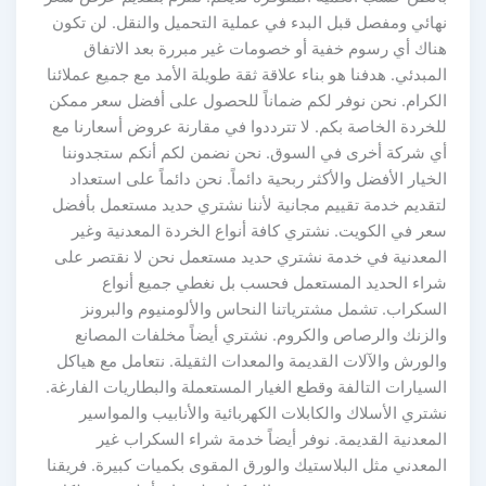
نهائي ومفصل قبل البدء في عملية التحميل والنقل. لن تكون
هناك أي رسوم خفية أو خصومات غير مبررة بعد الاتفاق
المبدئي. هدفنا هو بناء علاقة ثقة طويلة الأمد مع جميع عملائنا
الكرام. نحن نوفر لكم ضماناً للحصول على أفضل سعر ممكن
للخردة الخاصة بكم. لا تترددوا في مقارنة عروض أسعارنا مع
أي شركة أخرى في السوق. نحن نضمن لكم أنكم ستجدوننا
الخيار الأفضل والأكثر ربحية دائماً. نحن دائماً على استعداد
لتقديم خدمة تقييم مجانية لأننا نشتري حديد مستعمل بأفضل
سعر في الكويت. نشتري كافة أنواع الخردة المعدنية وغير
المعدنية في خدمة نشتري حديد مستعمل نحن لا نقتصر على
شراء الحديد المستعمل فحسب بل نغطي جميع أنواع
السكراب. تشمل مشترياتنا النحاس والألومنيوم والبرونز
والزنك والرصاص والكروم. نشتري أيضاً مخلفات المصانع
والورش والآلات القديمة والمعدات الثقيلة. نتعامل مع هياكل
السيارات التالفة وقطع الغيار المستعملة والبطاريات الفارغة.
نشتري الأسلاك والكابلات الكهربائية والأنابيب والمواسير
المعدنية القديمة. نوفر أيضاً خدمة شراء السكراب غير
المعدني مثل البلاستيك والورق المقوى بكميات كبيرة. فريقنا