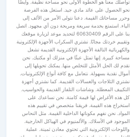
تواصلك معنا هو الخطوة الأولى نحو مساحة نظيفة. وأيضًا
نحو الحصول على عائد مادي جيد. استغل هذه الفرصة
وحرر مساحاتك القيمة. دعنا نتولى الأمر من الألف إلى
الياء. استمتع بخدمة سريعة ومربحة دون أي مجهود. اتصل
بنا على الرقم 60630409 لتحديد موعد لزيارة موقعك
وتقييم خردتك مجانًا. نشتري السكراب الأجهزة الإلكترونية
والكهربائية التالفة الأجهزة الإلكترونية القديمة تشغل
مساحة كبيرة. إنها تمثل عبئًا في منزلك أو مكتبك. نحن
نقدم لك الحل الأمثل للتخلص منها. يمكنك تحويلها إلى
أموال نقدية بسهولة. نتعامل مع كافة أنواع الإلكترونيات.
نشتري الثلاجات والغسالات القديمة. كما نشتري أجهزة
التكييف المعطلة. وشاشات التلفاز القديمة والحواسيب.
كل هذه الأغراض لها قيمة كامنة. نحن نساعدك على
استخراج هذه القيمة. فريقنا متخصص في تقييم هذه
المواد. نحن نفهم مكوناتها الداخلية القيمة. مثل النحاس
الموجود في الأسلاك. والألمنيوم في الهياكل الخارجية.
واللوحات الإلكترونية التي تحتوي معادن ثمينة. عملية