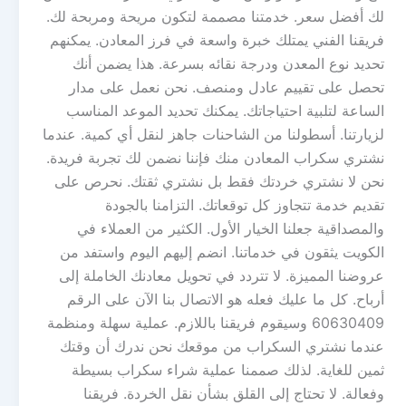
لك أفضل سعر. خدمتنا مصممة لتكون مريحة ومربحة لك.
فريقنا الفني يمتلك خبرة واسعة في فرز المعادن. يمكنهم
تحديد نوع المعدن ودرجة نقائه بسرعة. هذا يضمن أنك
تحصل على تقييم عادل ومنصف. نحن نعمل على مدار
الساعة لتلبية احتياجاتك. يمكنك تحديد الموعد المناسب
لزيارتنا. أسطولنا من الشاحنات جاهز لنقل أي كمية. عندما
نشتري سكراب المعادن منك فإننا نضمن لك تجربة فريدة.
نحن لا نشتري خردتك فقط بل نشتري ثقتك. نحرص على
تقديم خدمة تتجاوز كل توقعاتك. التزامنا بالجودة
والمصداقية جعلنا الخيار الأول. الكثير من العملاء في
الكويت يثقون في خدماتنا. انضم إليهم اليوم واستفد من
عروضنا المميزة. لا تتردد في تحويل معادنك الخاملة إلى
أرباح. كل ما عليك فعله هو الاتصال بنا الآن على الرقم
60630409 وسيقوم فريقنا باللازم. عملية سهلة ومنظمة
عندما نشتري السكراب من موقعك نحن ندرك أن وقتك
ثمين للغاية. لذلك صممنا عملية شراء سكراب بسيطة
وفعالة. لا تحتاج إلى القلق بشأن نقل الخردة. فريقنا