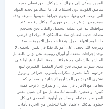
المجهز سيأتي إلى منزلك أو شركتك. نحن نغطي جميع
مناطق الكويت دون استثناء. كل ما عليك هو تحديد المواد
التي ترغب في بيعها. سيقوم خبراؤنا بتقييمها بسرعة ودقة.
سيقدمون لك عرض سعر فوري لا يمكنك رفضه. عند
موافقتك نبدأ في عملية التحميل والنقل. نحن نستخدم
معدات حديثة لضمان سلامة المكان. لا نترك أي فوضى
خلفنا بعد انتهاء العمل. هدفنا هو جعل التجربة سلسة
ومريحة لك. تحصل على أموالك نقدًا في نفس اللحظة. لا
توجد إجراءات معقدة أو أوراق روتينية. نحن نؤمن بالتعامل
المباشر والشفاف مع عملائنا. سمعتنا الطيبة بنيناها على
مدى سنوات طويلة. نحن الخيار المفضل للكثيرين لبيع
خردتهم. لأننا نشتري سكراب بأسلوب احترافي وموثوق.
نشتري الخردة من المشاريع الإنشائية والمصانع. كما
نتعامل مع الأفراد في المنازل والمزارع. لا توجد كمية
كبيرة أو صغيرة بالنسبة لنا. نتعامل مع كل عميل بنفس
القدر من الاهتمام. رضاك هو أولويتنا القصوى في كل
خطوة. يمكنك الاعتماد علينا للتخلص من الخردة بأمان.