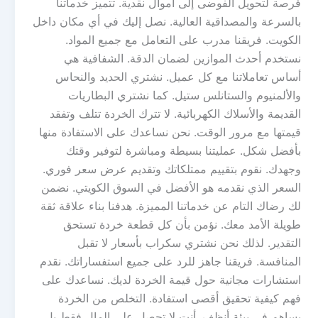
فرصة لتحويل الفوضى إلى أموال نقدية. تتميز خدماتنا
بالسرعة والمصداقية العالية. نصل إليك في أي مكان داخل
الكويت. فريقنا مدرب على التعامل مع جميع المواد.
نستخدم أحدث الموازين لضمان الدقة. الشفافية هي
أساس تعاملاتنا مع كل عميل. نشتري الحديد والنحاس
والألمنيوم والستانلس ستيل. كما نشتري البطاريات
القديمة والأسلاك الكهربائية. لا تترك الخردة تتلف وتفقد
قيمتها مع مرور الوقت. نحن نساعدك على الاستفادة منها
بأفضل شكل. عمليتنا بسيطة ومباشرة لتوفير وقتك
وجهدك. نقوم بتقييم ممتلكاتك وتقديم عرض سعر فوري.
السعر الذي نقدمه هو الأفضل في السوق الكويتي. نضمن
لك رضاك التام عن خدماتنا المميزة. هدفنا بناء علاقة ثقة
طويلة الأمد معك. نؤمن بأن كل قطعة خردة تستحق
التقدير. لذلك نحن نشتري سكراب بأسعار لا تقبل
المنافسة. فريقنا جاهز للرد على جميع استفساراتك. نقدم
استشارات مجانية حول قيمة الخردة لديك. نساعدك على
فهم كيفية تحقيق أقصى استفادة. التخلص من الخردة
يساهم في بيئة أنظف. أنت لا تحصل على المال فقط بل