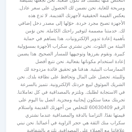
التخلص منها بنفسك قد تكون صعبة. نحن نجعلها بسيطة
ومربحة للغاية. نحن نضمن لك الحصول على سعر عادل.
يعكس القيمة الحقيقية لأجهزتك القديمة. لا تدع هذه
الأجهزة تصبح مجرد خردة. حوّلها إلى مصدر دخل إضافي
لك. خدمتنا مصممة لتوفير راحتك الكاملة. نحن نؤمن
بأهمية إعادة تدوير الإلكترونيات. هذا يساهم في حماية
البيئة من التلوث. نحن نشتري سكراب الأجهزة بمسؤولية
كبيرة. ونقوم بفرزها وتوجيهها للمسار الصحيح. هذا يضمن
إعادة استخدام مكوناتها بفعالية. نحن نتبع أفضل
الممارسات البيئية. هدفنا هو تحقيق فائدة مزدوجة لك
وللبيئة. تحصل على المال وتحافظ على نظافة بلدك. نحن
الشريك الموثوق لبيع خردتك الإلكترونية. نتميز بالسرعة
في الاستجابة لطلبك. ونلتزم بالمصداقية في كل تعاملاتنا.
تجربتك معنا ستكون إيجابية ومجزية. اتصل بنا اليوم على
الرقم 60630409 للتخلص من أجهزتك القديمة واستلام
قيمتها نقدًا. التزامنا بالدقة والمصداقية عندما نشتري
سكراب منك الثقة هي حجر الزاوية في أعمالنا. نحن نبني
علاقاتنا مع العملاء على المصداقية. نلتزم بالشفافية