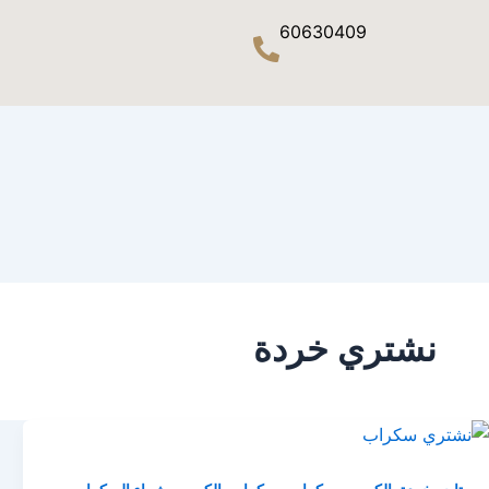
60630409
نشتري خردة