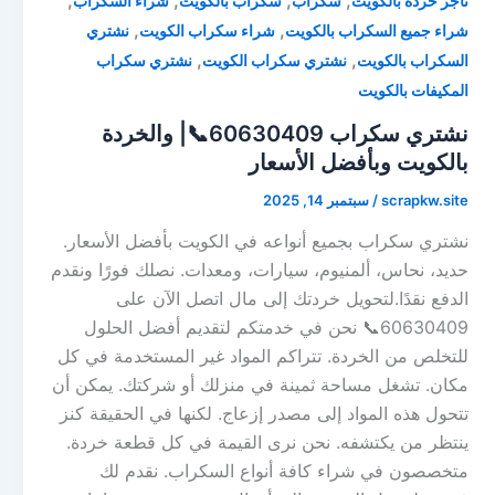
,
,
,
,
تاجر خردة بالكويت
سكراب
سكراب بالكويت
شراء السكراب
,
,
شراء جميع السكراب بالكويت
شراء سكراب الكويت
نشتري
,
,
السكراب بالكويت
نشتري سكراب الكويت
نشتري سكراب
المكيفات بالكويت
نشتري سكراب 60630409📞| والخردة
بالكويت وبأفضل الأسعار
scrapkw.site
/
سبتمبر 14, 2025
نشتري سكراب بجميع أنواعه في الكويت بأفضل الأسعار.
حديد، نحاس، ألمنيوم، سيارات، ومعدات. نصلك فورًا ونقدم
الدفع نقدًا.لتحويل خردتك إلى مال اتصل الآن على
60630409📞 نحن في خدمتكم لتقديم أفضل الحلول
للتخلص من الخردة. تتراكم المواد غير المستخدمة في كل
مكان. تشغل مساحة ثمينة في منزلك أو شركتك. يمكن أن
تتحول هذه المواد إلى مصدر إزعاج. لكنها في الحقيقة كنز
ينتظر من يكتشفه. نحن نرى القيمة في كل قطعة خردة.
متخصصون في شراء كافة أنواع السكراب. نقدم لك