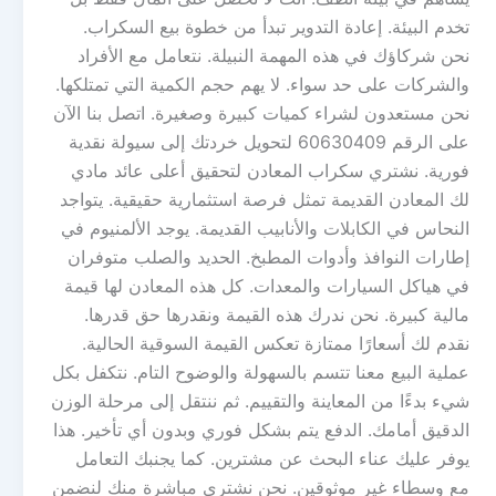
تخدم البيئة. إعادة التدوير تبدأ من خطوة بيع السكراب.
نحن شركاؤك في هذه المهمة النبيلة. نتعامل مع الأفراد
والشركات على حد سواء. لا يهم حجم الكمية التي تمتلكها.
نحن مستعدون لشراء كميات كبيرة وصغيرة. اتصل بنا الآن
على الرقم 60630409 لتحويل خردتك إلى سيولة نقدية
فورية. نشتري سكراب المعادن لتحقيق أعلى عائد مادي
لك المعادن القديمة تمثل فرصة استثمارية حقيقية. يتواجد
النحاس في الكابلات والأنابيب القديمة. يوجد الألمنيوم في
إطارات النوافذ وأدوات المطبخ. الحديد والصلب متوفران
في هياكل السيارات والمعدات. كل هذه المعادن لها قيمة
مالية كبيرة. نحن ندرك هذه القيمة ونقدرها حق قدرها.
نقدم لك أسعارًا ممتازة تعكس القيمة السوقية الحالية.
عملية البيع معنا تتسم بالسهولة والوضوح التام. نتكفل بكل
شيء بدءًا من المعاينة والتقييم. ثم ننتقل إلى مرحلة الوزن
الدقيق أمامك. الدفع يتم بشكل فوري وبدون أي تأخير. هذا
يوفر عليك عناء البحث عن مشترين. كما يجنبك التعامل
مع وسطاء غير موثوقين. نحن نشتري مباشرة منك لنضمن