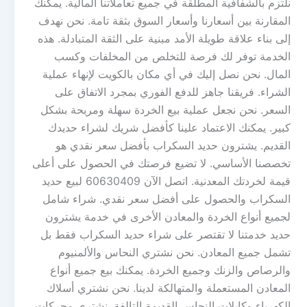
نلتزم بالشفافية المطلقة في جميع تعاملاتنا المالية. يمكنك
المقارنة بين أسعارنا وأسعار السوق بثقة تامة. نحن نهدف
إلى بناء علاقة طويلة الأمد مبنية على الثقة المتبادلة. هذه
الخدمة توفر لك فرصة للتخلص من المخلفات وكسب
المال. نحن نصل إليك في أي مكان بالكويت لإنهاء عملية
الشراء. فريقنا جاهز للدفع الفوري بمجرد الاتفاق على
السعر. نحن نجعل عملية بيع الخردة سهلة ومربحة بشكل
كبير. يمكنك الاعتماد علينا كأفضل شريك لشراء حديدك
القديم. يشترون حديد السكراب بأفضل سعر نقدي هو
تخصصنا الأساسي. لا تضيع فرصتك في الحصول على أعلى
قيمة لخردتك المعدنية. اتصل الآن 60630409 لبيع حديد
السكراب والحصول على أفضل سعر نقدي. شراء شامل
لجميع أنواع الخردة والمعادن الأخرى في خدمة يشترون
حديد خدمتنا لا تقتصر على شراء حديد السكراب فقط بل
تشمل جميع المعادن. نحن نشتري النحاس والألمنيوم
والرصاص والزنك وجميع الخردة. يمكنك بيع جميع أنواع
المعادن المستعملة والمتهالكة لدينا. نحن نشتري أسلاك
الكهرباء وكابلات النحاس القديمة التالفة. نشتري محركات