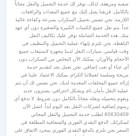
صعبة ومرهقة. لذلك، نوفر لك خدمة التحميل والنقل مجاناً
بالكامل. فريقنا يصل إليك مع جميع المعدات والرافعات
اللازمة. نحن نضمن تحميل السكراب بسرعة وكفاءة عالية
جداً. يتم نقل جميع الكميات الكبيرة والصغيرة دون أي جهد
منك. هذه الخدمة الشاملة توفر عليك تكاليف النقل
الباهظة. نحن نلتزم بإنهاء عملية التحميل والتنظيف في
وقت قياسي. سيارات النقل لدينا مجهزة لاستيعاب جميع
الأحجام والأوزان. يمكنك الآن التخلص من السكراب دون
أي عناء أو تعب إضافي. نحن نعمل بجد لتقديم خدمة
مريحة وسلسة لعملائنا الكرام. يمكنك الاعتماد علينا في
إزالة جميع المخلفات المعدنية لديك. نحن نضمن لك أن تتم
عملية النقل بأمان تام وبشكل احترافي. يشترون حديد
ونقوم بتحميله ونقله مجاناً بالكامل دون شروط. لا تدفع أي
رسوم إضافية لشركات النقل بعد اليوم أبداً. اتصل الآن
60630409 لطلب خدمة التحميل والنقل المجاني
لسكرابك. الدفع النقدي الفوري والشفافية المطلقة في
السعر نحن نلتزم بالدفع النقدي الفوري بمجرد الاتفاق على