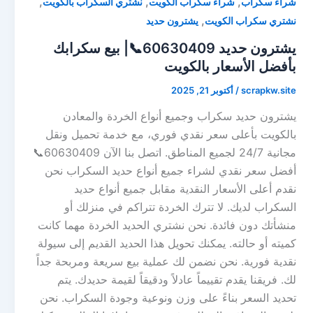
,
,
,
شراء سكراب
شراء سكراب الكويت
نشتري السكراب بالكويت
,
نشتري سكراب الكويت
يشترون حديد
يشترون حديد 60630409📞| بيع سكرابك
بأفضل الأسعار بالكويت
scrapkw.site
/
أكتوبر 21, 2025
يشترون حديد سكراب وجميع أنواع الخردة والمعادن
بالكويت بأعلى سعر نقدي فوري، مع خدمة تحميل ونقل
مجانية 24/7 لجميع المناطق. اتصل بنا الآن 60630409📞
أفضل سعر نقدي لشراء جميع أنواع حديد السكراب نحن
نقدم أعلى الأسعار النقدية مقابل جميع أنواع حديد
السكراب لديك. لا تترك الخردة تتراكم في منزلك أو
منشأتك دون فائدة. نحن نشتري الحديد الخردة مهما كانت
كميته أو حالته. يمكنك تحويل هذا الحديد القديم إلى سيولة
نقدية فورية. نحن نضمن لك عملية بيع سريعة ومربحة جداً
لك. فريقنا يقدم تقييماً عادلاً ودقيقاً لقيمة حديدك. يتم
تحديد السعر بناءً على وزن ونوعية وجودة السكراب. نحن