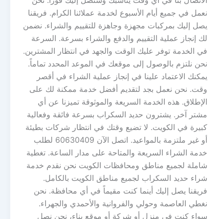
الاتصال بنا في أي وقت يناسبك وسنصل إليك فوراً. نحن
نعمل في جميع أيام الأسبوع لخدمة عملائنا الكرام. فريقنا
يصل إليك بمركبات مجهزة وجاهزة للتقييم والشراء. نضمن
لك إنجاز عملية التقييم والدفع والشراء بسرعة. السرعة
في الخدمة توفر عليك الوقت والجهد في انتظار المشترين.
نحن نلتزم بالوصول إلى موقعك في الموعد المحدد تماماً.
يمكنك الاعتماد علينا في إنجاز عملية الشراء في أقصر
وقت. نحن نعمل بجد لتقديم أفضل خدمة ممكنة لك على
الإطلاق. هذه الخدمة السريعة والموثوقة تميزنا عن أي
مشتر آخر. يشترون حديد السكراب بسرعة فائقة وفعالية
كبيرة في الكويت. لا تضيع وقتك في انتظار شركات بطيئة
أو غير ملتزمة بالمواعيد. اتصل الآن 60630409 لطلب
خدمة الشراء السريعة والمتاحة على مدار الساعة. تغطية
شاملة لجميع مناطق ومحافظات الكويت نحن نقدم خدمة
شراء حديد السكراب لجميع مناطق الكويت بالكامل.
فريقنا يصل إليك أينما كنت مقيماً في أي محافظة. نحن
نغطي العاصمة وحولي والفروانية والأحمدي والجهراء.
سواء كنت في منزل أو شركة أو موقع بناء، نحن نصل