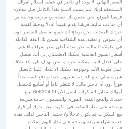
السعر النهائي. لا يوجد أي تأخير في عملية استلام أموالك
المستحقة لديك. يتم تسليم المبلغ نقداً بالكامل قبل مغادرة
فريقنا للموقع. نحن نضمن لك عملية بيع سريعة وخالية من
أي متاعب مالية. فريقنا يقدم تقييماً عادلاً ودقيقاً لقيمة
خردتك المعدنية. نحن نوضح لك جميع تفاصيل التسعير دون
أي غموض أو تعقيد. هذه الشفافية تضمن لك الثقة الكاملة
في تعاملاتنا المالية. نحن نقدم أعلى سعر شراء بناءً على
أسعار السوق العالمية. يمكنك الاطمئنان إلى أنك تحصل
على أفضل قيمة ممكنة لخردتك. نحن نهدف إلى بناء علاقة
عمل طويلة الأمد وموثوقة. يمكنك الاعتماد علينا كأفضل
شريك مالي لبيع الخردة. يشترون حديد وندفع قيمته نقداً
فوراً دون أي تأخير مالي. لا تنتظر أياماً أو أسابيع لتحصيل
أموالك مقابل السكراب. اتصل الآن 60630409 لبيع
حديدك والدفع النقدي الفوري والمضمون. خدمة سريعة
ومتاحة على مدار الساعة في الكويت نحن ندرك أن قرار
بيع السكراب قد يكون عاجلاً ولا يحتمل التأخير. لذلك، نقدم
خدمة شراء سريعة ومتاحة على مدار اليوم. يمكنك